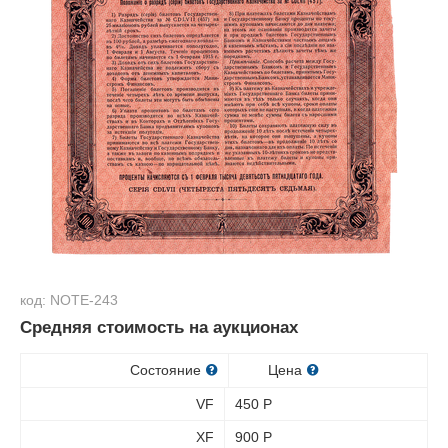
код: NOTE-243
Средняя стоимость на аукционах
Состояние
Цена
VF
450
Р
XF
900
Р