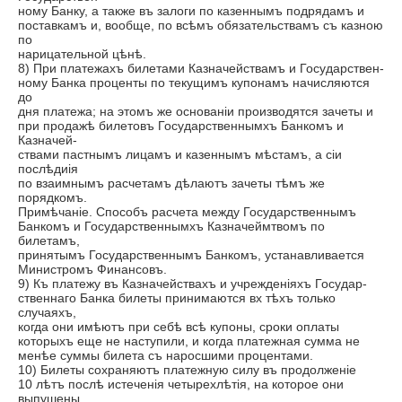
ному Банку, а также въ залоги по казеннымъ подрядамъ и
поставкамъ и, вообще, по всѣмъ обязательствамъ съ казною
по
нарицательной цѣнѣ.
8) При платежахъ билетами Казначействамъ и Государствен-
ному Банка проценты по текущимъ купонамъ начисляются
до
дня платежа; на этомъ же основаніи производятся зачеты и
при продажѣ билетовъ Государственнымхъ Банкомъ и
Казначей-
ствами пастнымъ лицамъ и казеннымъ мѣстамъ, а сіи
послѣдиія
по взаимнымъ расчетамъ дѣлаютъ зачеты тѣмъ же
порядкомъ.
Примѣчаніе. Способъ расчета между Государственнымъ
Банкомъ и Государственнымхъ Казначеймтвомъ по
билетамъ,
принятымъ Государственнымъ Банкомъ, устанавливается
Министромъ Финансовъ.
9) Къ платежу въ Казначействахъ и учрежденіяхъ Государ-
ственнаго Банка билеты принимаются вх тѣхъ только
случаяхъ,
когда они имѣютъ при себѣ всѣ купоны, сроки оплаты
которыхъ еще не наступили, и когда платежная сумма не
менѣе суммы билета съ наросшими процентами.
10) Билеты сохраняютъ платежную силу въ продолженіе
10 лѣтъ послѣ истеченія четырехлѣтія, на которое они
выпушены,