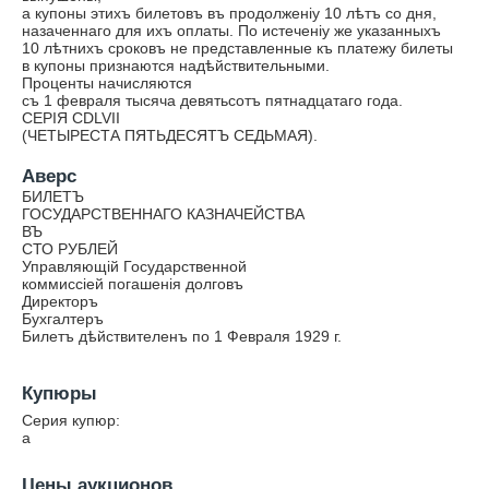
а купоны этихъ билетовъ въ продолженіу 10 лѣтъ со дня,
назаченнаго для ихъ оплаты. По истеченіу же указанныхъ
10 лѣтнихъ сроковъ не представленные къ платежу билеты
в купоны признаются надѣйствительными.
Проценты начисляются
съ 1 февраля тысяча девятьсотъ пятнадцатаго года.
СЕРІЯ CDLVII
(ЧЕТЫРЕСТА ПЯТЬДЕСЯТЪ СЕДЬМАЯ).
Аверс
БИЛЕТЪ
ГОСУДАРСТВЕННАГО КАЗНАЧЕЙСТВА
ВЪ
СТО РУБЛЕЙ
Управляющій Государственной
коммиссіей погашенія долговъ
Директоръ
Бухгалтеръ
Билетъ дѣйствителенъ по 1 Февраля 1929 г.
Купюры
Серия купюр:
а
Цены аукционов