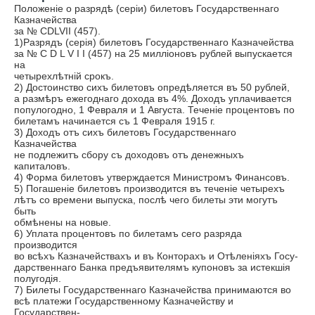
Положеніе о разрядѣ (серіи) билетовъ Государственнаго
Казначейства
за № CDLVII (457).
1)Разрядъ (серія) билетовъ Государственнаго Казначейства
за № C D L V I I (457) на 25 милліоновъ рублей выпускается
на
четырехлѣтній срокъ.
2) Достоинство сихъ билетовъ опредѣляется въ 50 рублей,
а размѣръ ежегоднаго дохода въ 4%. Доходъ уплачивается
популогодно, 1 Февраля и 1 Августа. Теченіе процентовъ по
билетамъ начинается съ 1 Февраля 1915 г.
3) Доходъ отъ сихъ билетовъ Государственнаго
Казначейства
не подлежитъ сбору съ доходовъ отъ денежныхъ
капиталовъ.
4) Форма билетовъ утверждается Министромъ Финансовъ.
5) Погашеніе билетовъ производится въ теченіе четырехъ
лѣтъ со времени выпуска, послѣ чего билеты эти могутъ
быть
обмѣнены на новые.
6) Уплата процентовъ по билетамъ сего разряда
производится
во всѣхъ Казначействахъ и въ Конторахъ и Отѣленіяхъ Госу-
дарственнаго Банка предъявителямъ купоновъ за истекшія
полугодія.
7) Билеты Государственнаго Казначейства принимаются во
всѣ платежи Государственному Казначейству и
Государствен-