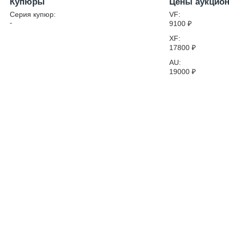
Купюры
Цены аукцио
Серия купюр:
VF:
-
9100
₽
XF:
17800
₽
AU:
19000
₽