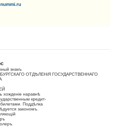
nummi.ru
рс
жный знакъ
БУРГСКАГО ОТДѢЛЕНіЯ ГОСУДАРСТВЕННАГО
А
ЕЙ
 хожденіе наравнѣ
сударственным кредит-
билетами. Поддѣлка
ѣдуется закономъ.
вляющій
иръ
ролеръ