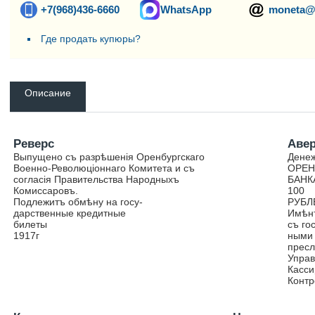
+7(968)436-6660
WhatsApp
moneta@
Где продать купюры?
Описание
Реверс
Аве
Выпущено съ разрѣшенія Оренбургскаго
Дене
Военно-Революціоннаго Комитета и съ
ОРЕН
согласія Правительства Народныхъ
БАНК
Комиссаровъ.
100
Подлежитъ обмѣну на госу-
РУБЛ
дарственные кредитные
Имѣнъ
билеты
съ го
1917г
ными 
пресл
Упра
Касс
Конт