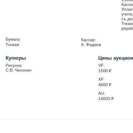
Касси
Уплат
учета
съ до
Treas
payab
Бумага:
Кассир:
Тонкая
А. Фадеев
Купюры
Цены аукцио
Рисунок:
VF:
С.В. Чехонин
1500
₽
XF:
4600
₽
AU:
14000
₽