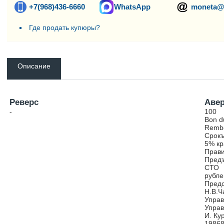
+7(968)436-6660
WhatsApp
moneta@
Где продать купюры?
Описание
Реверс
Аве
-
100
Bon d
Rembo
Срокъ
5% кр
Прави
Предъ
СТО
рубле
Предс
Н.В.Ч
Упра
Упра
И. Ку
1986