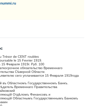
nummi.ru
рс
u Trésor de CENT roubles
ursable le 15 Fevrier 1919.
 15 Февраля 1919г. Руб. 100
аткосрочное обязательство Временнаго
тельства Сѣверной Области.
явителю сего уплачивается 15 Февраля 1919года
й въ Областномъ Государственномъ Банкъ.
ѣдатель Временнаго Правительства
айковский
вляющій Отдѣломъ Финансовъ и
вляющій Областнымъ Государственнымъ Банкомъ
ракин
80