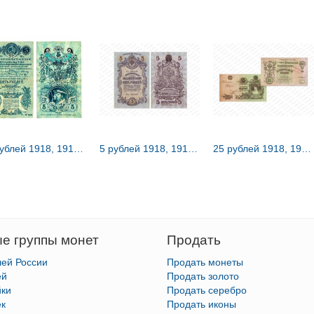
5 рублей 1918, 1919, кредитный билет чрезвычайнаго выпуска
5 рублей 1918, 1919, Государственый кредитный билет и разменный знак Северной области
25 рублей 1918, 1919, Государственый кредитный билет и разменный знак Северной области
е группы монет
Продать
лей России
Продать монеты
ей
Продать золото
йки
Продать серебро
ек
Продать иконы