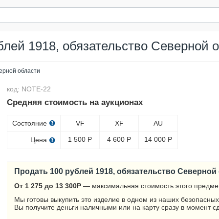
блей 1918, обязательство Северной 
верной области
код: NOTE-22
Средняя стоимость на аукционах
Состояние
VF
XF
AU
1 500
Р
4 600
Р
14 000
Р
Цена
Продать 100 рублей 1918, обязательство Северной
От 1 275 до 13 300
Р
— максимальная стоимость этого предме
Мы готовы выкупить это изделие в одном из наших безопасных
Вы получите деньги наличными или на карту сразу в момент с