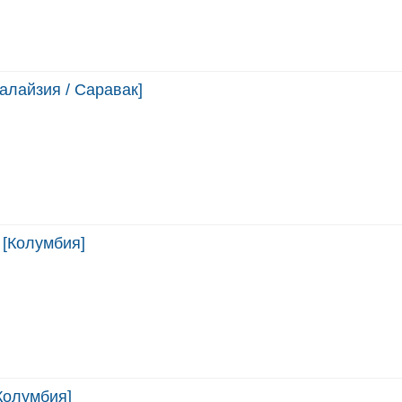
алайзия / Саравак]
 [Колумбия]
Колумбия]