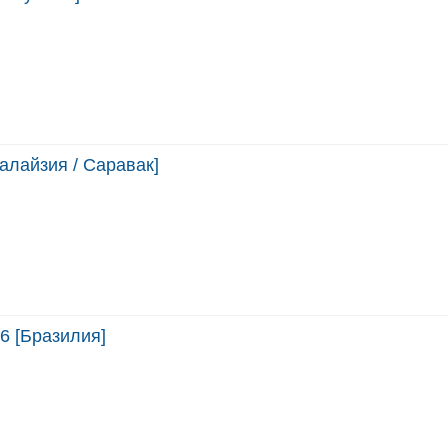
алайзия / Саравак]
6 [Бразилия]