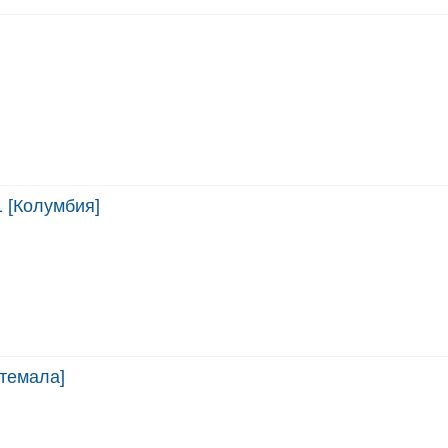
 [Колумбия]
атемала]