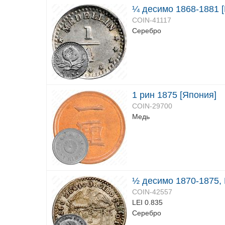
¼ десимо 1868-1881 
COIN-41117
Серебро
1 рин 1875 [Япония]
COIN-29700
Медь
½ десимо 1870-1875, 
COIN-42557
LEI 0.835
Серебро