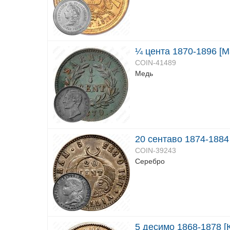
¼ цента 1870-1896 [М
COIN-41489
Медь
20 сентаво 1874-1884
COIN-39243
Серебро
5 десимо 1868-1878 [