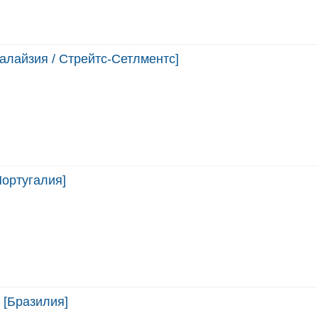
алайзия / Стрейтс-Сетлментс]
Португалия]
 [Бразилия]