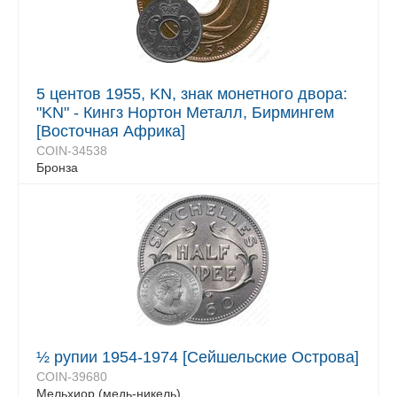
5 центов 1955, KN, знак монетного двора:
"KN" - Кингз Нортон Металл, Бирмингем
[Восточная Африка]
COIN-34538
Бронза
½ рупии 1954-1974 [Сейшельские Острова]
COIN-39680
Мельхиор (медь-никель)