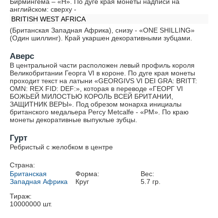
Бирмингема – «H». По дуге края монеты надписи на
английском: сверху -
BRITISH WEST AFRICA
(Британская Западная Африка), снизу - «ONE SHILLING»
(Один шиллинг). Край укаршен декоративными зубцами.
Аверс
В центральной части расположен левый профиль короля
Великобритании Георга VI в короне. По дуге края монеты
проходит текст на латыни «GEORGIVS VI DEI GRA: BRITT:
OMN: REX FID: DEF:», которая в переводе «ГЕОРГ VI
БОЖЬЕЙ МИЛОСТЬЮ КОРОЛЬ ВСЕЙ БРИТАНИИ,
ЗАЩИТНИК ВЕРЫ». Под обрезом монарха инициалы
британского медальера Percy Metcalfe - «PM». По краю
монеты декоративные выпуклые зубцы.
Гурт
Ребристый с желобком в центре
Страна:
Британская
Форма:
Вес:
Западная Африка
Круг
5.7
гр.
Тираж:
10000000
шт.