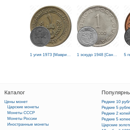
1 угия 1973 [Мавритания]
1 эскудо 1948 [Сан-Томе и Принсипи]
Каталог
Популярны
Цены монет
Редкие 10 руб
Царские монеты
Редкие 5 рубл
Монеты СССР
Редкие 2 копе
Монеты России
Редкие 5 копе
Иностранные монеты
Царские золо