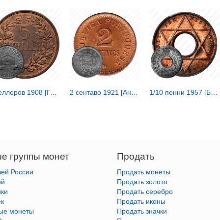
5 геллеров 1908 [Германская Восточная Африка]
2 сентаво 1921 [Ангола]
1/10 пенни 1957 [Британская Западная Африка]
е группы монет
Продать
лей России
Продать монеты
ей
Продать золото
йки
Продать серебро
ек
Продать иконы
тые монеты
Продать значки