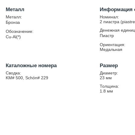
Металл
Информация 
Металл:
Номинал:
2 пиастра (piastre
Бронза
Денежная единиц
Обозначение:
Пиастр
Cu-Al(*)
Ориентация:
Медальная
Каталожные номера
Размер
Сводка:
Диаметр:
KM# 500, Schön# 229
23
мм
Толщина:
1.8
мм