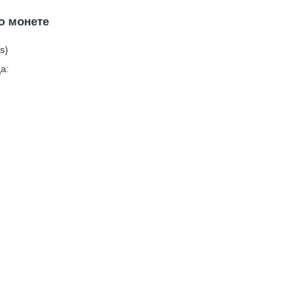
о монете
s)
а: