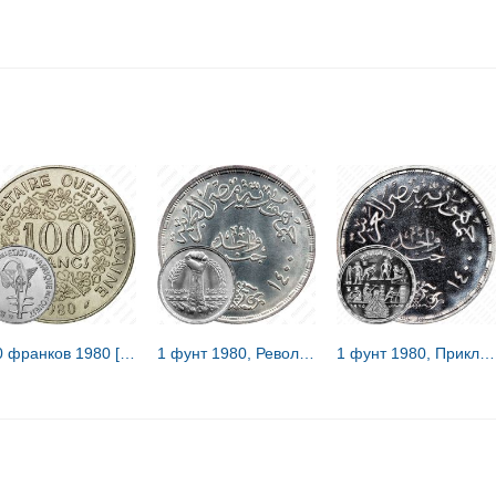
100 франков 1980 [Западная Африка (BCEAO)]
1 фунт 1980, Революция - 1971 [Египет]
1 фунт 1980, Прикладные профессии [Египет]