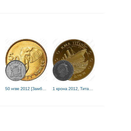
50 нгве 2012 [Замбия]
1 крона 2012, Титаник [Тристан-да-Кунья / Острова Святой Елены, Вознесения и Тристан-да-Кунья]