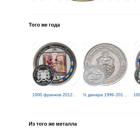
Того же года
1000 франков 2012, Египет [Бенин] Proof
½ динара 1996-2013 [Тунис]
Из того же металла