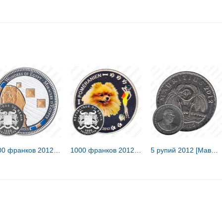
1000 франков 2012, Сфинкс [Бенин] Proof
1000 франков 2012, собака [Бенин] Proof
5 рупий 2012 [Маврикий]