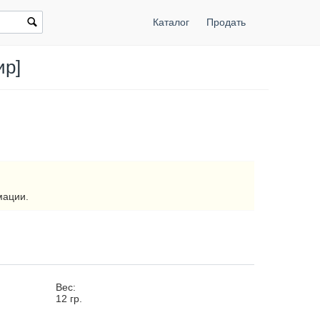
Каталог
Продать
ир]
мации.
Вес:
12
гр.