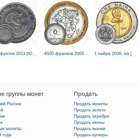
20 фунтов 2011 [Южный Судан]
4500 франков 2005, Стабильность - Омар Бонго [Габон]
1 найра 2006, ия [Нигер / Нигерия]
е группы монет
Продать
лей России
Продать монеты
ей
Продать золото
йки
Продать серебро
ек
Продать иконы
тые монеты
Продать значки
9 года
Продать купюры