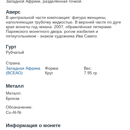
Западной Африки, разделённая точкой.
Аверс
В центральной части композиция: фигура женщины,
наполняющая трубочку жидкостью. В верхней части по дуге
края монеты год чекана: 2007, обрамлённая литерами
Парижского монетного двора: рогом изобилия и
пятиугольником - знаком художника Ива Сампо.
Гурт
Рубчатый
Страна:
Западная Африка
Форма:
Вес:
(BCEAO)
Круг
7.95
гр.
Металл
Металл:
Бронза
Обозначение:
Cu-Al-Ni
Информация о монете