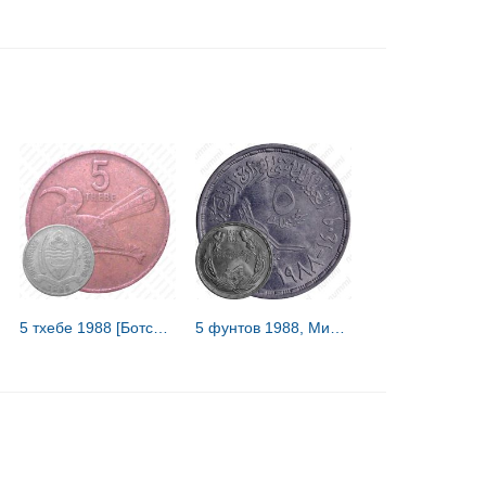
5 тхебе 1988 [Ботсвана]
5 фунтов 1988, Министерство сельского хозяйства [Египет]