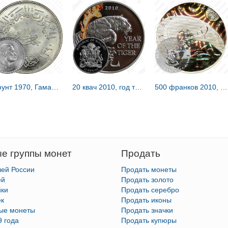
1 фунт 1970, Гамаль Абдель Насер [Египет]
20 квач 2010, год тигра [Малави] Proof
500 франков 2010, Лев [Камерун]
е группы монет
Продать
лей России
Продать монеты
ей
Продать золото
йки
Продать серебро
ек
Продать иконы
тые монеты
Продать значки
9 года
Продать купюры