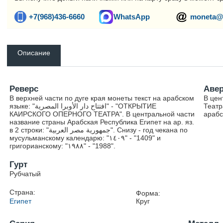
+7(968)436-6660
WhatsApp
moneta@
Описание
Реверс
Аве
В верхней части по дуге края монеты текст на арабском
В цен
языке: "افتتاح دار الأوبرا المصرية" - "ОТКРЫТИЕ
Театр
КАИРСКОГО ОПЕРНОГО ТЕАТРА". В центральной части
арабс
название страны Арабская Республика Египет на ар. яз.
в 2 строки: "جمهورية مصر العربية". Снизу - год чекана по
мусульманскому календарю: "١٤٠٩" - "1409" и
григорианскому: "١٩٨۸" - "1988".
Гурт
Рубчатый
Страна:
Форма:
Египет
Круг