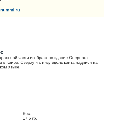
nummi.ru
рс
тральной части изображено здание Оперного
а в Каире. Сверху и с низу вдоль канта надписи на
ком языке.
Вес:
17.5
гр.