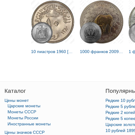
10 пиастров 1960 [Египет]
1000 франков 2009, год быка [Руанда]
Каталог
Популярны
Цены монет
Редкие 10 руб
Царские монеты
Редкие 5 рубл
Монеты СССР
Редкие 2 копе
Монеты России
Редкие 5 копе
Иностранные монеты
Царские золо
10 рублей 189
Цены значков СССР