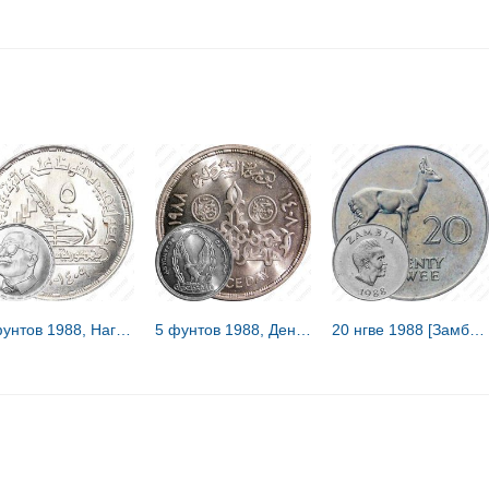
5 фунтов 1988, Нагиб Махфуз - Нобелевская премия по литературе 1988 [Египет]
5 фунтов 1988, День полиции - 25 января [Египет]
20 нгве 1988 [Замбия]