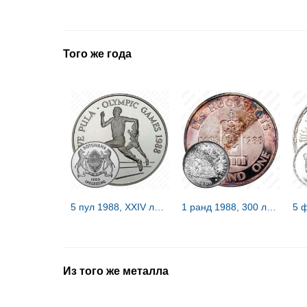
Того же года
5 пул 1988, XXIV летние Олимпийские Игры, Сеул 1988 [Ботсвана] Proof
1 ранд 1988, 300 лет прибытию гугенотов в Капскую провинцию [ЮАР]
Из того же металла