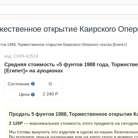
жественное открытие Каирского Оперн
тов 1988, Торжественное открытие Каирского Оперного театра [Египет]
код: COIN-42514
Средняя стоимость «5 фунтов 1988 года, Торжеств
[Египет]» на аукционах
Состояние
G
2 240
Р
Цена
Продать 5 фунтов 1988, Торжественное открытие Ка
2 128
Р
— максимальная стоимость этого предмета на сегодня
Мы готовы выкупить это изделие в одном из наших безопасных
Вы получите деньги наличными или на карту сразу в момент с