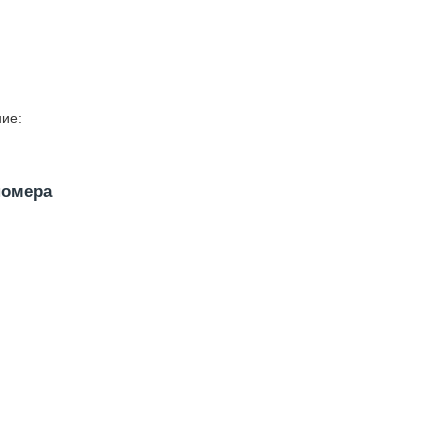
ие:
номера