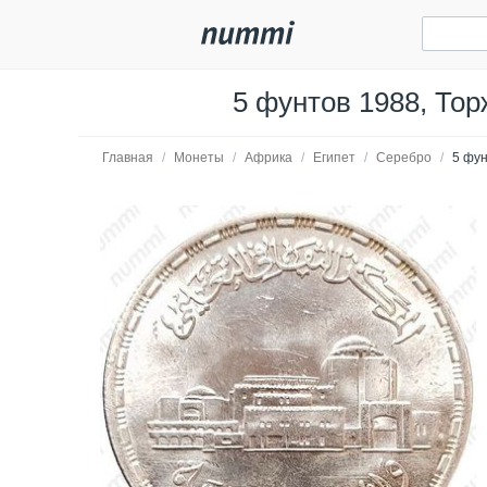
5 фунтов 1988, Тор
Главная
/
Монеты
/
Африка
/
Египет
/
Серебро
/
5 фун