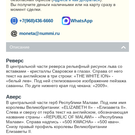
Вы получите деньги наличными или на карту сразу в
момент сделки.
+7(968)436-6660
WhatsApp
moneta@nummi.ru
Описание
Реверс
В центральной части реверса рельефный рисунок льва со
вставками - кристаллы Сваровски в глазах. Справа от него
текст на английском в три строки: «THE WHITE ION» -
«белый лев». Под ней стилизованное изображение пейзажа
саванны. По дуге нижнего края год чекана: «2009».
Аверс
В центральной части герб Республики Малави. Под ним имя
королевы Великобритании: «ELIZABETH II» - «Елизавета II».
Слева и сверху от герба текст на английском, обозначающая
название страны - «REPUBLIC OF MALAWI» - «Республика
Малави». Справа надпись - «500 KWACHA» - «500 квач».
Снизу правый профиль королевы Великобритании
Елизаветы II.