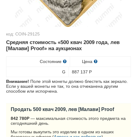
код: COIN-29125
Средняя стоимость «500 квач 2009 года, лев
[Малави] Proof» на аукционах
Состояние
Цена
G
887 137
Р
Внимание!
Поле этой монеты должно блестеть как зеркало.
Если у вашей монеты не так, то она отчеканена другим
способом или испорчена.
Продать 500 квач 2009, лев [Малави] Proof
842 780
Р
— максимальная стоимость этого предмета на
сегодняшний день.
Мы готовы выкупить это изделие в одном из наших
безопасных офисов (
Адреса и как добраться
).