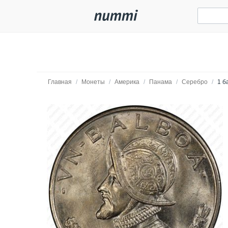
Главная
/
Монеты
/
Америка
/
Панама
/
Серебро
/
1 б