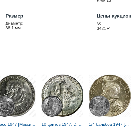
KM# 13
Размер
Цены аукцио
Диаметр:
G:
38.1
мм
3421
₽
1 песо 1947 [Мексика]
10 центов 1947, D, знак монетного двора "D" - Денвер [США]
1/4 бальбоа 1947 [Панама]