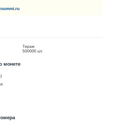
nummi.ru
Тираж:
500000
шт.
о монете
a)
а:
номера