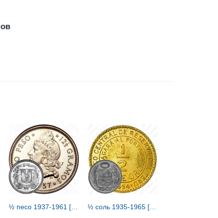
нов
½ песо 1937-1961 [Доминикана / Доминика]
½ соль 1935-1965 [Перу]