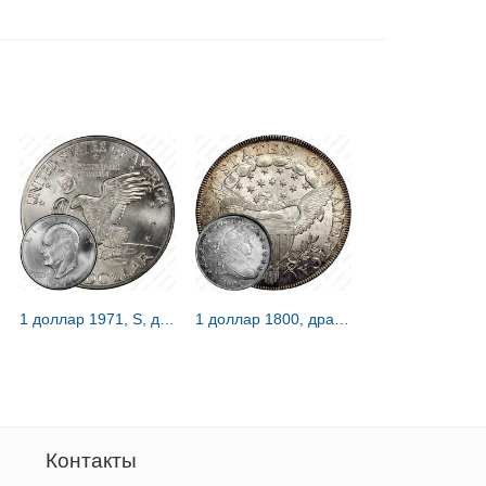
1 доллар 1971, S, доллар Эйзенхауэра [США]
1 доллар 1800, драпированный бюст [США]
Контакты