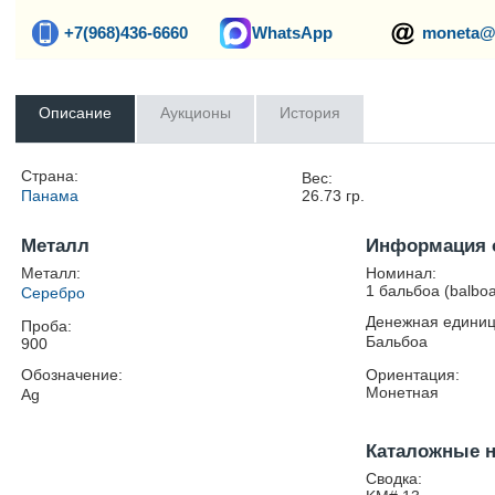
+7(968)436-6660
WhatsApp
moneta@
Описание
Аукционы
История
Страна:
Вес:
Панама
26.73
гр.
Металл
Информация 
Металл:
Номинал:
1 бальбоа (balbo
Серебро
Денежная единиц
Проба:
Бальбоа
900
Обозначение:
Ориентация:
Монетная
Ag
Каталожные 
Сводка: