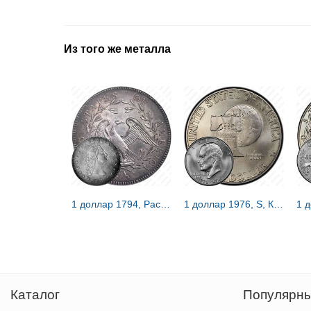
Из того же металла
1 доллар 1794, Распущенные волосы [США]
1 доллар 1976, S, Колокол Свободы [США]
Каталог
Популярны