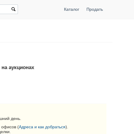
Каталог
Продать
 на аукционах
шний день.
 офисов (
Адреса и как добраться
).
делки.