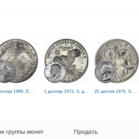
1 доллар 1988, D, Олимпиада в Сеуле [США]
1 доллар 1972, S, доллар Эйзенхауэра [США]
25 центов 1976, S, барабанщик [США]
е группы монет
Продать