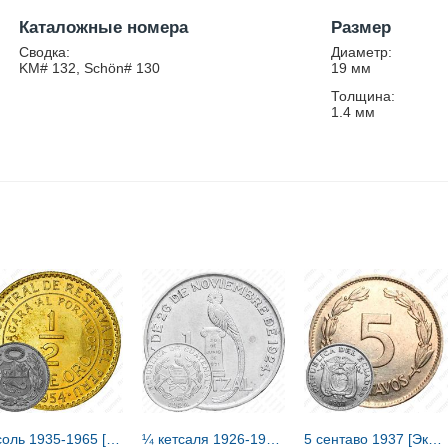
Каталожные номера
Размер
Сводка:
Диаметр:
KM# 132, Schön# 130
19
мм
Толщина:
1.4
мм
½ соль 1935-1965 [Перу]
¼ кетсаля 1926-1949 [Гватемала]
5 сентаво 1937 [Эквадор]