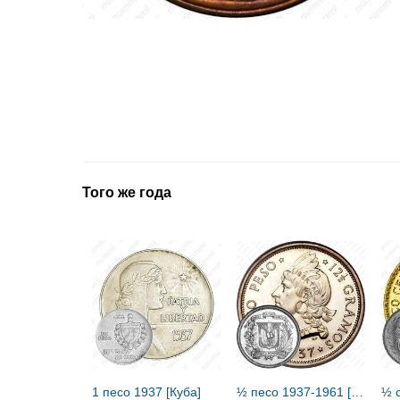
Того же года
1 песо 1937 [Куба]
½ песо 1937-1961 [Доминикана / Доминика]