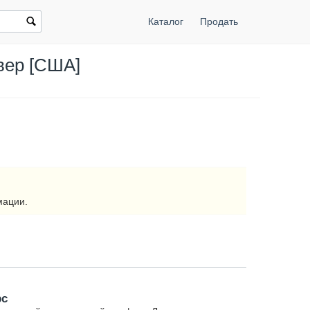
Каталог
Продать
нвер [США]
мации.
рс