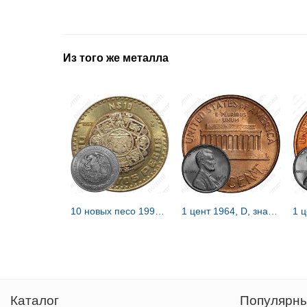
Из того же металла
10 новых песо 1992 [Мексика]
1 цент 1964, D, знак монетного двора "D" - Денвер [США]
1 
Каталог
Популярны