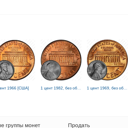
цент 1966 [США]
1 цент 1982, без обозначения монетного двора [США]
1 цент 1969, без обозначения монетного двора [США]
е группы монет
Продать