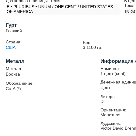
Два колоса пшеницы. Текст:
В цен
Текст
E • PLURIBUS • UNUM / ONE CENT / UNITED STATES
OF AMERICA.
IN G
Гурт
Гладкий
Страна:
Вес:
США
3.1100
гр.
Металл
Информация 
Металл:
Номинал:
1 цент (cent)
Бронза
Денежная единиц
Обозначение:
Цент
Cu-Al(*)
Литеры:
D
Ориентация:
Монетная
Художник:
Victor David Bren