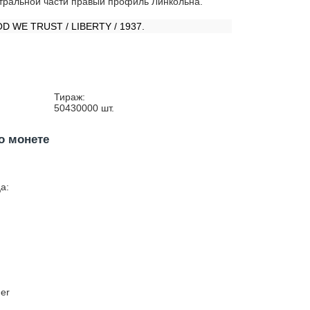
тральной части правый профиль Линкольна.
:
OD WE TRUST / LIBERTY / 1937.
Тираж:
50430000
шт.
о монете
а:
ner