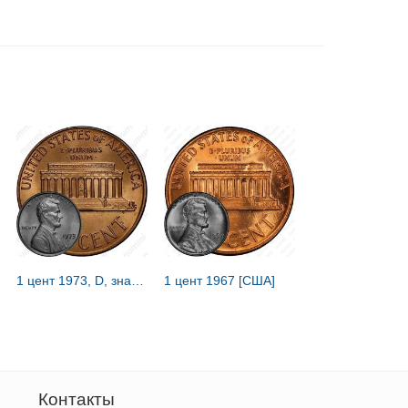
1 цент 1973, D, знак монетного двора "D" - Денвер [США]
1 цент 1967 [США]
Контакты