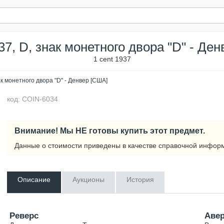
37, D, знак монетного двора "D" - Де
1 cent 1937
ак монетного двора "D" - Денвер [США]
код: COIN-6034
Внимание! Мы НЕ готовы купить этот предмет.
Данные о стоимости приведены в качестве справочной инфор
Описание
Аукционы
История
Реверс
Аве