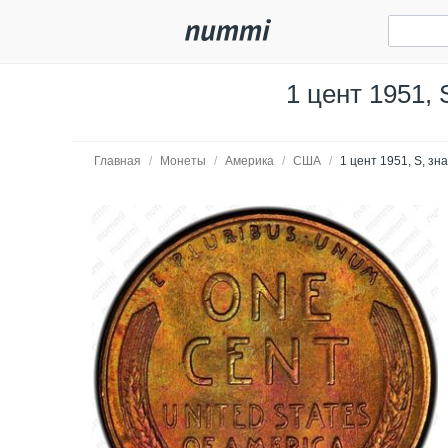
1 цент 1951, 
Главная
/
Монеты
/
Америка
/
США
/
1 цент 1951, S, зн