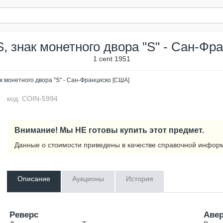
S, знак монетного двора "S" - Сан-Ф
1 cent 1951
ак монетного двора "S" - Сан-Франциско [США]
код: COIN-5994
Внимание! Мы НЕ готовы купить этот предмет.
Данные о стоимости приведены в качестве справочной инфор
Описание
Аукционы
История
Реверс
Аве