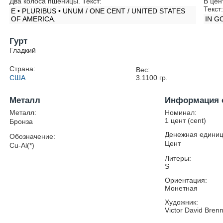
Два колоса пшеницы. Текст:
В цен
Текст
E • PLURIBUS • UNUM / ONE CENT / UNITED STATES
OF AMERICA.
IN G
Гурт
Гладкий
Страна:
Вес:
США
3.1100
гр.
Металл
Информация 
Металл:
Номинал:
1 цент (cent)
Бронза
Денежная единиц
Обозначение:
Цент
Cu-Al(*)
Литеры:
S
Ориентация:
Монетная
Художник:
Victor David Bren