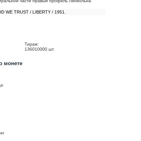
тральной части правый профиль Линкольна.
:
OD WE TRUST / LIBERTY / 1951.
Тираж:
136010000
шт.
о монете
а:
ner