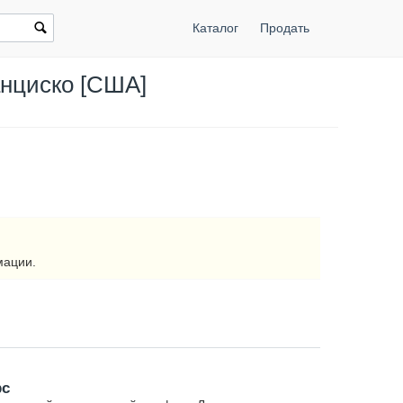
Каталог
Продать
ранциско [США]
мации.
рс