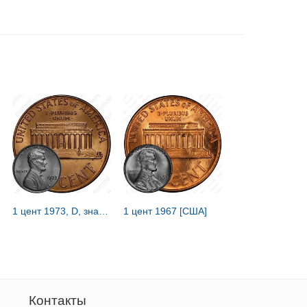
1 цент 1973, D, знак монетного двора "D" - Денвер [США]
1 цент 1967 [США]
Контакты