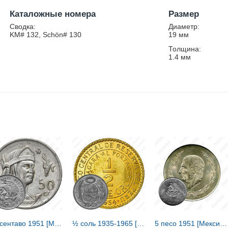
Каталожные номера
Размер
Сводка:
Диаметр:
KM# 132, Schön# 130
19
мм
Толщина:
1.4
мм
50 сентаво 1951 [Мексика]
½ соль 1935-1965 [Перу]
5 песо 1951 [Мексика]