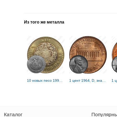
Из того же металла
10 новых песо 1992 [Мексика]
1 цент 1964, D, знак монетного двора "D" - Денвер [США]
1 
Каталог
Популярны