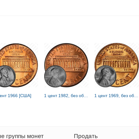
цент 1966 [США]
1 цент 1982, без обозначения монетного двора [США]
1 цент 1969, без обозначения монетного двора [США]
е группы монет
Продать