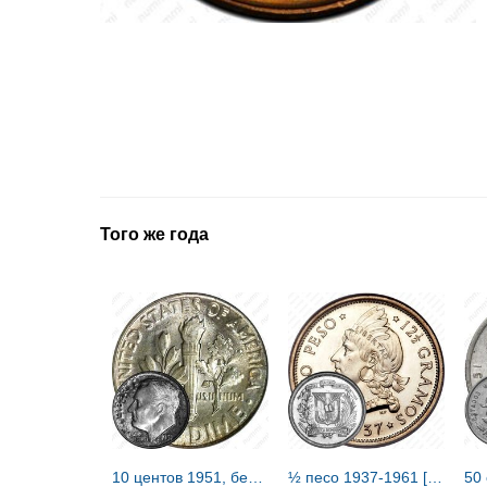
Того же года
10 центов 1951, без обозначения монетного двора [США]
½ песо 1937-1961 [Доминикана / Доминика]