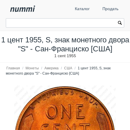
Каталог
Продать
1 цент 1955, S, знак монетного двора
"S" - Сан-Франциско [США]
1 cent 1955
Главная
/
Монеты
/
Америка
/
США
/
1 цент 1955, S, знак
монетного двора "S" - Сан-Франциско [США]