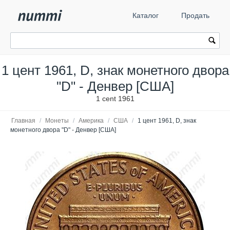
Каталог
Продать
1 цент 1961, D, знак монетного двора
"D" - Денвер [США]
1 cent 1961
Главная
/
Монеты
/
Америка
/
США
/
1 цент 1961, D, знак
монетного двора "D" - Денвер [США]