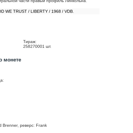
тральной части правый профиль Линкольна.
:
OD WE TRUST / LIBERTY / 1968 / VDB.
Тираж:
258270001
шт.
о монете
а:
id Brenner, реверс: Frank