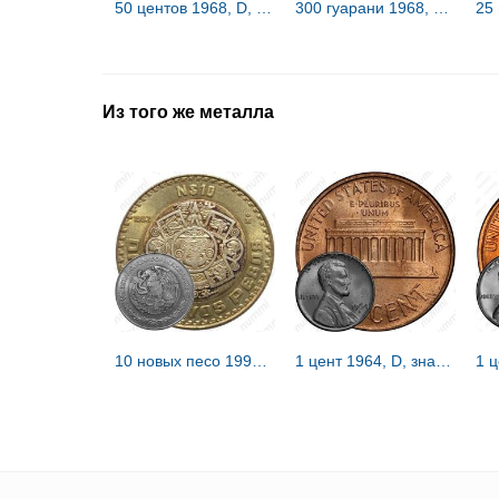
50 центов 1968, D, знак монетного двора "D" - Денвер [США]
300 гуарани 1968, Альфредо Стресснер [Парагвай]
Из того же металла
10 новых песо 1992 [Мексика]
1 цент 1964, D, знак монетного двора "D" - Денвер [США]
1 