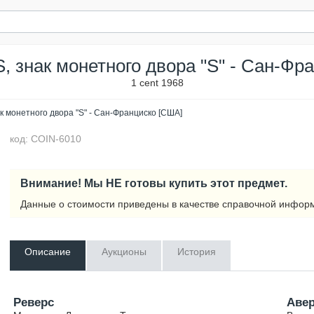
S, знак монетного двора "S" - Сан-Ф
1 cent 1968
ак монетного двора "S" - Сан-Франциско [США]
код: COIN-6010
Внимание! Мы НЕ готовы купить этот предмет.
Данные о стоимости приведены в качестве справочной инфор
Описание
Аукционы
История
Реверс
Аве