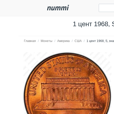
1 цент 1968, 
Главная
/
Монеты
/
Америка
/
США
/
1 цент 1968, S, зн