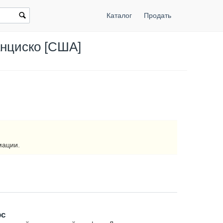
Каталог
Продать
ранциско [США]
мации.
рс