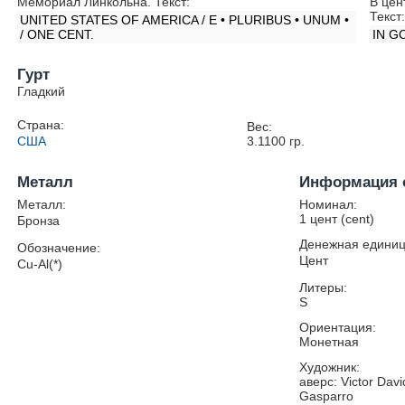
Мемориал Линкольна. Текст:
В цен
Текст
UNITED STATES OF AMERICA / E • PLURIBUS • UNUM •
/ ONE CENT.
IN G
Гурт
Гладкий
Страна:
Вес:
США
3.1100
гр.
Металл
Информация 
Металл:
Номинал:
1 цент (cent)
Бронза
Денежная единиц
Обозначение:
Цент
Cu-Al(*)
Литеры:
S
Ориентация:
Монетная
Художник:
аверс: Victor Dav
Gasparro