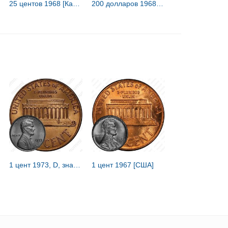
25 центов 1968 [Канада]
200 долларов 1968, 1-я годовщина Независимости [Ангилья] Proof
1 цент 1973, D, знак монетного двора "D" - Денвер [США]
1 цент 1967 [США]