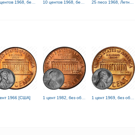
25 центов 1968, без обозначения монетного двора [США]
10 центов 1968, без обозначения монетного двора [США]
25 песо 1968, Летние Олимпийские игры 1968, Мехико [Мексика]
цент 1966 [США]
1 цент 1982, без обозначения монетного двора [США]
1 цент 1969, без обозначения монетного двора [США]