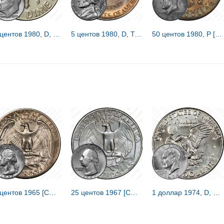
10 центов 1980, D, знак монетного двора "D" - Денвер [США]
5 центов 1980, D, Томас Джефферсон [США]
50 центов 1980, P [США]
25 центов 1965 [США]
25 центов 1967 [США]
1 доллар 1974, D, доллар Эйзенхауэра [США]