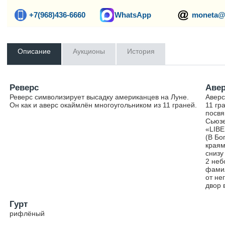
+7(968)436-6660
WhatsApp
moneta@
Описание
Аукционы
История
Реверс
Аве
Реверс символизирует высадку американцев на Луне.
Аверс
Он как и аверс окаймлён многоугольником из 11 граней.
11 гр
посвя
Сьюзе
«LIBE
(В Бо
краям
снизу
2 неб
фамил
от не
двор 
Гурт
рифлёный