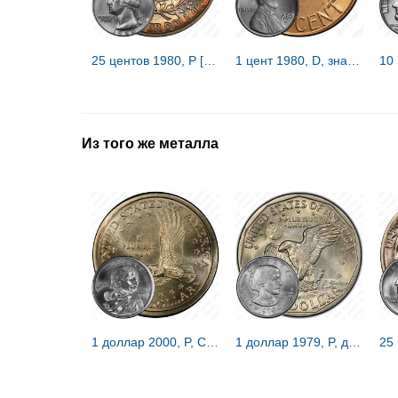
25 центов 1980, P [США]
1 цент 1980, D, знак монетного двора "D" - Денвер [США]
Из того же металла
1 доллар 2000, P, Сакагавея [США]
1 доллар 1979, P, доллар Сьюзен Энтони [США]