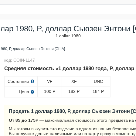
ллар 1980, P, доллар Сьюзен Энтони 
1 dollar 1980
1980, P, доллар Сьюзен Энтони [США]
код: COIN-1147
Средняя стоимость «1 доллар 1980 года, P, долла
Состояние
VF
XF
UNC
100
Р
182
Р
184
Р
Цена
Продать 1 доллар 1980, P, доллар Сьюзен Энтони [
От 85 до 175
Р
— максимальная стоимость этого предмета на 
Мы готовы выкупить это изделие в одном из наших безопасных
Вы получите деньги наличными или на карту сразу в момент с