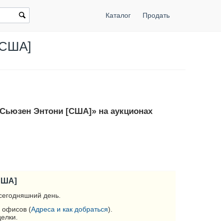
Каталог
Продать
[США]
р Сьюзен Энтони [США]» на аукционах
США]
сегодняшний день.
 офисов (
Адреса и как добраться
).
делки.