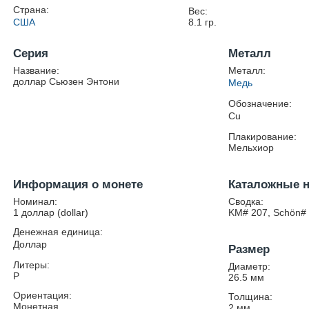
Страна:
Вес:
США
8.1
гр.
Серия
Металл
Название:
Металл:
доллар Сьюзен Энтони
Медь
Обозначение:
Cu
Плакирование:
Мельхиор
Информация о монете
Каталожные 
Номинал:
Сводка:
1 доллар (dollar)
KM# 207, Schön#
Денежная единица:
Доллар
Размер
Литеры:
Диаметр:
P
26.5
мм
Ориентация:
Толщина:
Монетная
2
мм