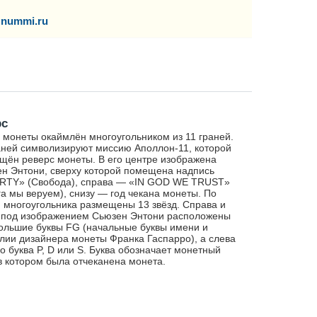
nummi.ru
рс
 монеты окаймлён многоугольником из 11 граней.
аней символизируют миссию Аполлон-11, которой
щён реверс монеты. В его центре изображена
н Энтони, сверху которой помещена надпись
RTY» (Свобода), справа — «IN GOD WE TRUST»
га мы веруем), снизу — год чекана монеты. По
 многоугольника размещены 13 звёзд. Справа и
 под изображением Сьюзен Энтони расположены
ольшие буквы FG (начальные буквы имени и
ии дизайнера монеты Франка Гаспарро), а слева
го буква P, D или S. Буква обозначает монетный
в котором была отчеканена монета.