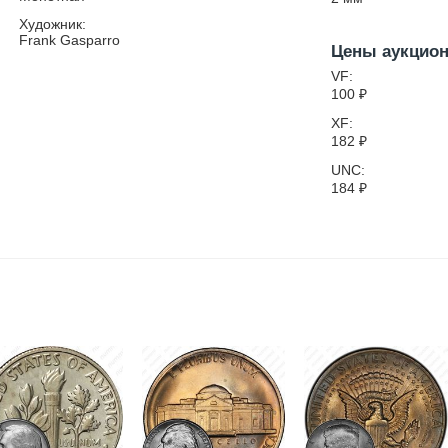
Художник:
Frank Gasparro
Цены аукцио
VF:
100
₽
XF:
182
₽
UNC:
184
₽