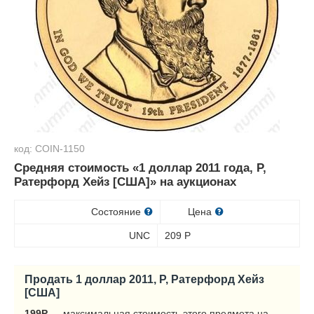
код: COIN-1150
Средняя стоимость «1 доллар 2011 года, P,
Ратерфорд Хейз [США]» на аукционах
Состояние
Цена
UNC
209
Р
Продать 1 доллар 2011, P, Ратерфорд Хейз
[США]
199
Р
— максимальная стоимость этого предмета на