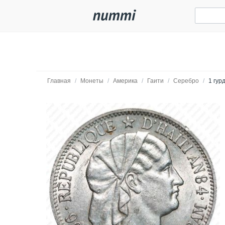
Главная
/
Монеты
/
Америка
/
Гаити
/
Серебро
/
1 гур