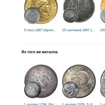
5 песо 1887 [Аргентина]
10 сантимов 1887 [Гаити]
Из того же металла
1 доллар 1794, Распущенные волосы [США]
1 доллар 1976, S, Колокол Свободы [США]