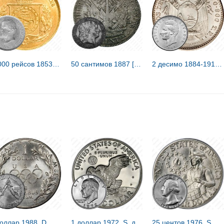
10000 рейсов 1853-1889 [Бразилия]
50 сантимов 1887 [Гаити]
2 десимо 1884-1916 [Эквадор]
1 доллар 1988, D, Олимпиада в Сеуле [США]
1 доллар 1972, S, доллар Эйзенхауэра [США]
25 центов 1976, S, барабанщик [США]