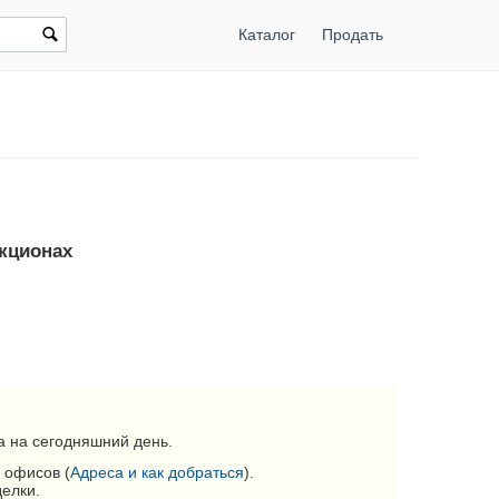
Каталог
Продать
укционах
 на сегодняшний день.
 офисов (
Адреса и как добраться
).
делки.