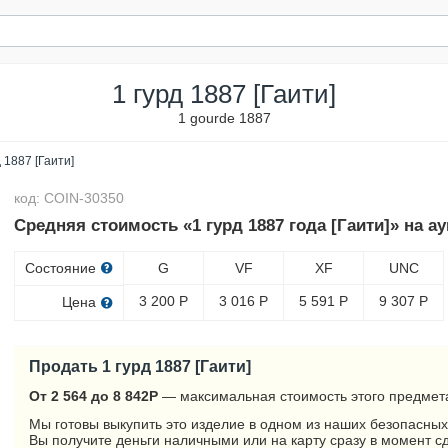
1 гурд 1887 [Гаити]
1 gourde 1887
д 1887 [Гаити]
код: COIN-30350
Средняя стоимость «1 гурд 1887 года [Гаити]» на а
Состояние
G
VF
XF
UNC
3 200
Р
3 016
Р
5 591
Р
9 307
Р
Цена
Продать 1 гурд 1887 [Гаити]
От 2 564 до 8 842
Р
— максимальная стоимость этого предмета
Мы готовы выкупить это изделие в одном из наших безопасных
Вы получите деньги наличными или на карту сразу в момент с