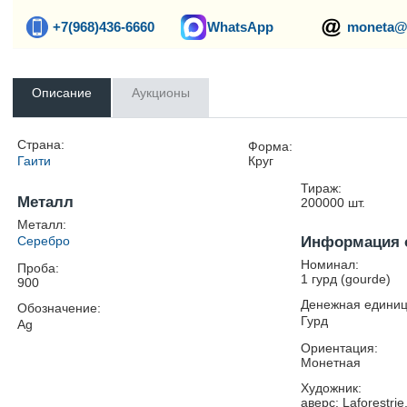
+7(968)436-6660
WhatsApp
moneta@
Описание
Аукционы
Страна:
Форма:
Гаити
Круг
Тираж:
Металл
200000
шт.
Металл:
Серебро
Информация 
Номинал:
Проба:
1 гурд (gourde)
900
Денежная единиц
Обозначение:
Гурд
Ag
Ориентация:
Монетная
Художник:
аверс: Laforestri