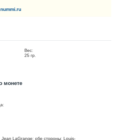
nummi.ru
Вес:
25
гр.
о монете
а:
e, Jean LaGrange; обе стороны: Louis-