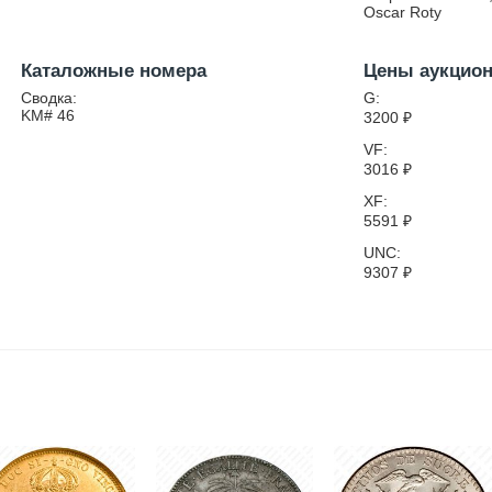
Oscar Roty
Каталожные номера
Цены аукцио
Сводка:
G:
KM# 46
3200
₽
VF:
3016
₽
XF:
5591
₽
UNC:
9307
₽