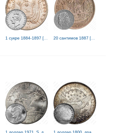
1 сукре 1884-1897 [Эквадор]
20 сантимов 1887 [Гаити]
1 доллар 1971, S, доллар Эйзенхауэра [США]
1 доллар 1800, драпированный бюст [США]