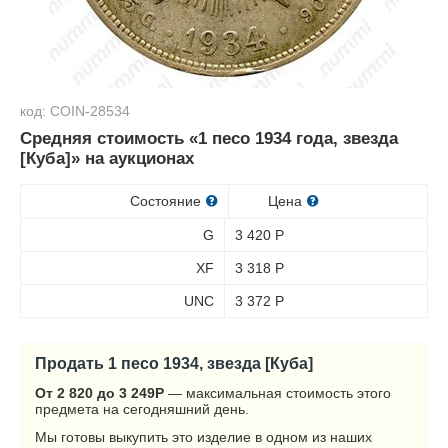
код: COIN-28534
Средняя стоимость «1 песо 1934 года, звезда
[Куба]» на аукционах
Состояние
Цена
G
3 420
Р
XF
3 318
Р
UNC
3 372
Р
Продать 1 песо 1934, звезда [Куба]
От 2 820 до 3 249
Р
— максимальная стоимость этого
предмета на сегодняшний день.
Мы готовы выкупить это изделие в одном из наших