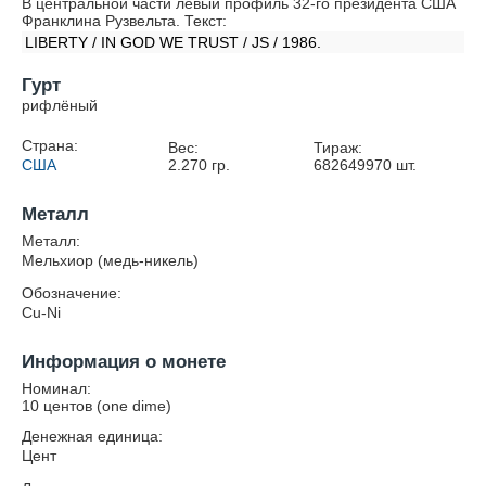
В центральной части левый профиль 32-го президента США
Франклина Рузвельта. Текст:
LIBERTY / IN GOD WE TRUST / JS / 1986.
Гурт
рифлёный
Страна:
Вес:
Тираж:
США
2.270
гр.
682649970
шт.
Металл
Металл:
Мельхиор (медь-никель)
Обозначение:
Cu-Ni
Информация о монете
Номинал:
10 центов (one dime)
Денежная единица:
Цент