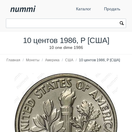
Каталог
Продать
10 центов 1986, P [США]
10 one dime 1986
Главная
/
Монеты
/
Америка
/
США
/
10 центов 1986, P [США]