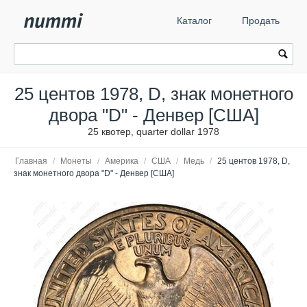
Каталог
Продать
25 центов 1978, D, знак монетного
двора "D" - Денвер [США]
25 квотер, quarter dollar 1978
Главная
/
Монеты
/
Америка
/
США
/
Медь
/
25 центов 1978, D,
знак монетного двора "D" - Денвер [США]