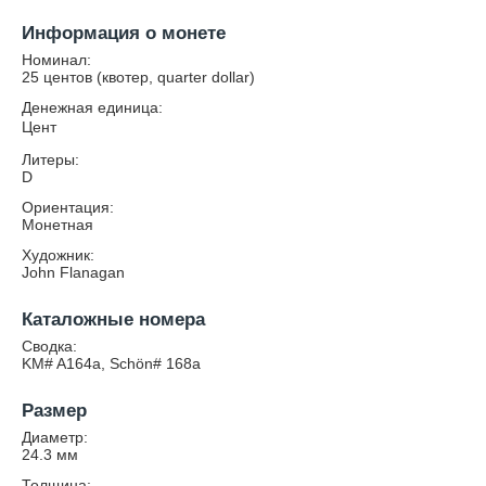
Информация о монете
Номинал:
25 центов (квотер, quarter dollar)
Денежная единица:
Цент
Литеры:
D
Ориентация:
Монетная
Художник:
John Flanagan
Каталожные номера
Сводка:
KM# A164a, Schön# 168a
Размер
Диаметр:
24.3
мм
Толщина: