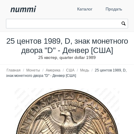
Каталог
Продать
25 центов 1989, D, знак монетного
двора "D" - Денвер [США]
25 квотер, quarter dollar 1989
Главная
/
Монеты
/
Америка
/
США
/
Медь
/
25 центов 1989, D,
знак монетного двора "D" - Денвер [США]