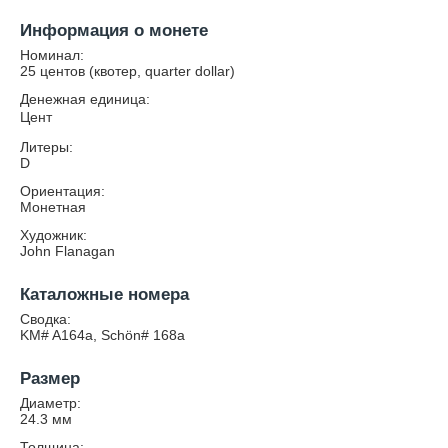
Информация о монете
Номинал:
25 центов (квотер, quarter dollar)
Денежная единица:
Цент
Литеры:
D
Ориентация:
Монетная
Художник:
John Flanagan
Каталожные номера
Сводка:
KM# A164a, Schön# 168a
Размер
Диаметр:
24.3
мм
Толщина: