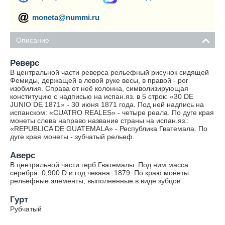
moneta@nummi.ru
Описание
Реверс
В центральной части реверса рельефный рисунок сидящей
Фемиды, держащей в левой руке весы, в правой - рог
изобилия. Справа от неё колонна, символизирующая
конституцию с надписью на испан.яз. в 5 строк: «30 DE
JUNIO DE 1871» - 30 июня 1871 года. Под ней надпись на
испанском: «CUATRO REALES» - четыре реала. По дуге края
монеты слева направо название страны на испан.яз.:
«REPUBLICA DE GUATEMALA» - Республика Гватемала. По
дуге края монеты - зубчатый рельеф.
Аверс
В центральной части герб Гватемалы. Под ним масса
серебра: 0,900 D и год чекана: 1879. По краю монеты
рельефные элементы, выполненные в виде зубцов.
Гурт
Рубчатый