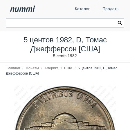
Каталог
Продать
5 центов 1982, D, Томас
Джефферсон [США]
5 cents 1982
Главная
/
Монеты
/
Америка
/
США
/
5 центов 1982, D, Томас
Джефферсон [США]