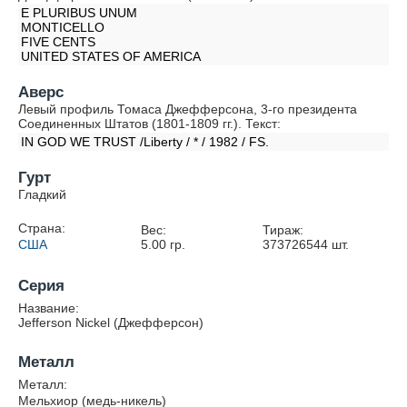
E PLURIBUS UNUM
MONTICELLO
FIVE CENTS
UNITED STATES OF AMERICA
Аверс
Левый профиль Томаса Джефферсона, 3-го президента
Соединенных Штатов (1801-1809 гг.). Текст:
IN GOD WE TRUST /Liberty / * / 1982 / FS.
Гурт
Гладкий
Страна:
Вес:
Тираж:
США
5.00
гр.
373726544
шт.
Серия
Название:
Jefferson Nickel (Джефферсон)
Металл
Металл:
Мельхиор (медь-никель)