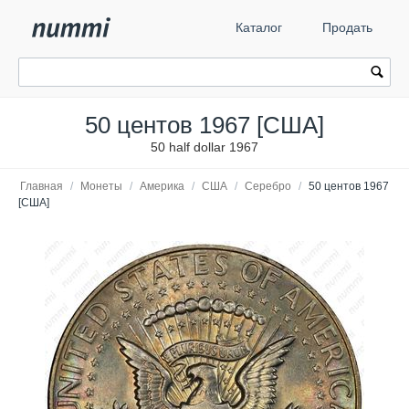
Каталог
Продать
50 центов 1967 [США]
50 half dollar 1967
Главная
/
Монеты
/
Америка
/
США
/
Серебро
/
50 центов 1967
[США]