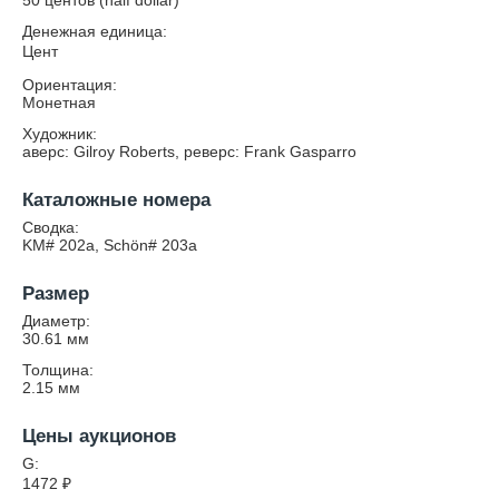
50 центов (half dollar)
Денежная единица:
Цент
Ориентация:
Монетная
Художник:
аверс: Gilroy Roberts, реверс: Frank Gasparro
Каталожные номера
Сводка:
KM# 202a, Schön# 203a
Размер
Диаметр:
30.61
мм
Толщина:
2.15
мм
Цены аукционов
G:
1472
₽