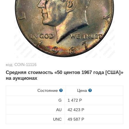
код: COIN-11116
Средняя стоимость «50 центов 1967 года [США]»
на аукционах
Состояние
Цена
G
1 472
Р
AU
42 423
Р
UNC
49 587
Р