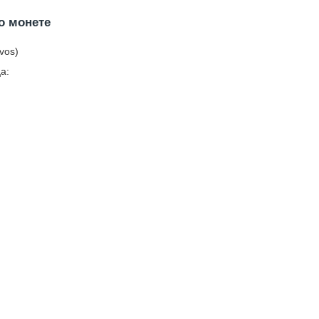
о монете
vos)
а: