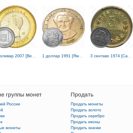
1 боливар 2007 [Венесуэла]
1 доллар 1991 [Ямайка]
3 сентаво 1974 [Сальвадор]
е группы монет
Продать
лей России
Продать монеты
ей
Продать золото
йки
Продать серебро
ек
Продать иконы
тые монеты
Продать значки