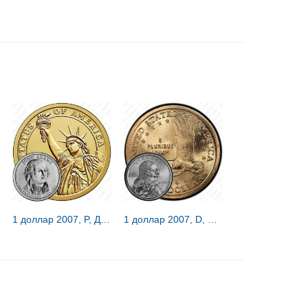
1 доллар 2007, P, Джон Адамс [США]
1 доллар 2007, D, Сакагавея [США]