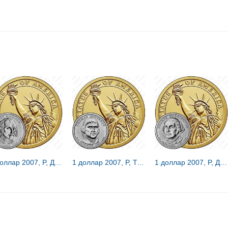
1 доллар 2007, P, Джеймс Мэдисон [США]
1 доллар 2007, P, Томас Джефферсон [США]
1 доллар 2007, P, Джордж Вашингтон [США]