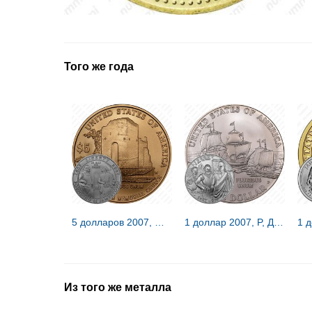
Того же года
5 долларов 2007, W, Джеймстаун [США]
1 доллар 2007, P, Джеймстаун [США]
Из того же металла