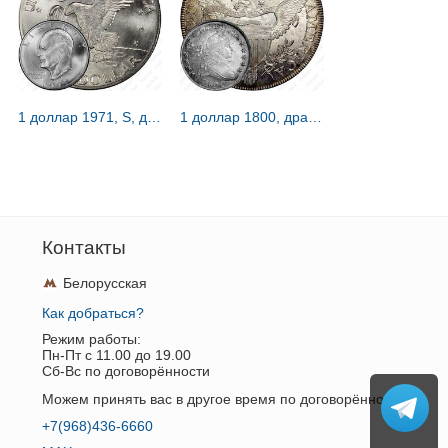
1 доллар 1971, S, доллар Эйзенхауэра [США]
1 доллар 1800, драпированный бюст [США]
Контакты
Белорусская
Как добраться?
Режим работы:
Пн-Пт c 11.00 до 19.00
Сб-Вс по договорённости
Можем принять вас в другое время по договорённости.
+7(968)436-6660