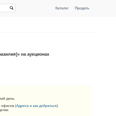
Каталог
Продать
разилия]» на аукционах
ий день.
 офисов (
Адреса и как добраться
).
делки.