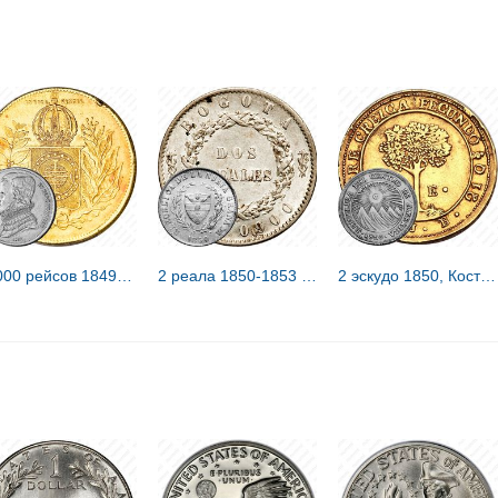
10000 рейсов 1849-1851 [Бразилия]
2 реала 1850-1853 [Колумбия]
2 эскудо 1850, Коста-Рика [Соединённые Провинции Центральной Америки]