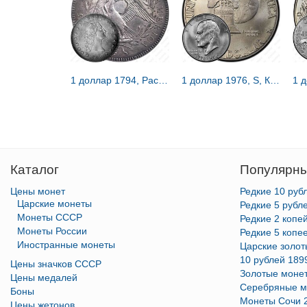
1 доллар 1794, Распущенные волосы [США]
1 доллар 1976, S, Колокол Свободы [США]
Каталог
Популярны
Цены монет
Редкие 10 руб
Царские монеты
Редкие 5 рубл
Монеты СССР
Редкие 2 копе
Монеты России
Редкие 5 копе
Иностранные монеты
Царские золо
10 рублей 189
Цены значков СССР
Золотые моне
Цены медалей
Серебряные м
Боны
Монеты Сочи 
Цены жетонов