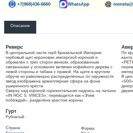
+7(968)436-6660
WhatsApp
moneta@
Описание
Реверс
Аве
В центральной части герб Бразильской Империи:
По кр
гербовый щит коронован имперской короной и
канта
обрамлён с трёх сторон венком, образованным
«PETR
связанными у основания ветвями кофейного дерева с
перев
левой стороны и табака с правой. На щите в круглом
импер
обруче из равномерно распределённых по окружности
В цен
звёзд изображена армиллярная сфера на фоне
«500»
уширенного креста.
декор
Сверху над короной горизонтальная надпись на латыни
двумя
«IN HOC S. VINCES», переводится как «Этим
побеждай», разделена крестом короны.
Гурт
Рубчатый
Страна:
Форма: