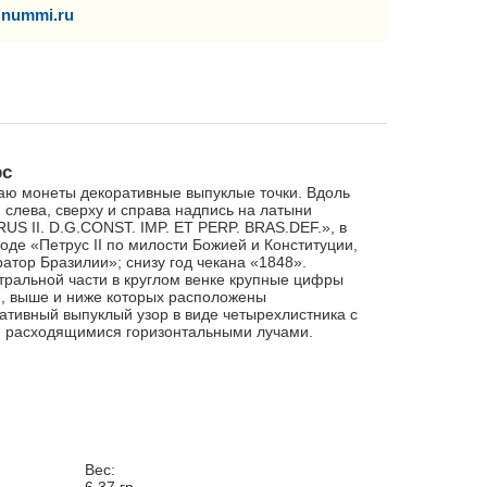
nummi.ru
рс
аю монеты декоративные выпуклые точки. Вдоль
: слева, сверху и справа надпись на латыни
US II. D.G.CONST. IMP. ET PERP. BRAS.DEF.», в
оде «Петрус II по милости Божией и Конституции,
атор Бразилии»; снизу год чекана «1848».
тральной части в круглом венке крупные цифры
, выше и ниже которых расположены
ативный выпуклый узор в виде четырехлистника с
 расходящимися горизонтальными лучами.
Вес: