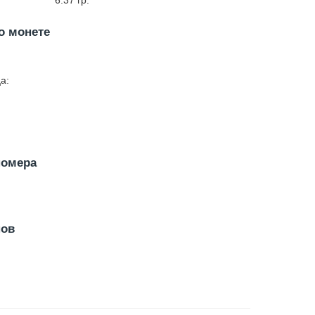
6.37
гр.
о монете
а:
номера
нов