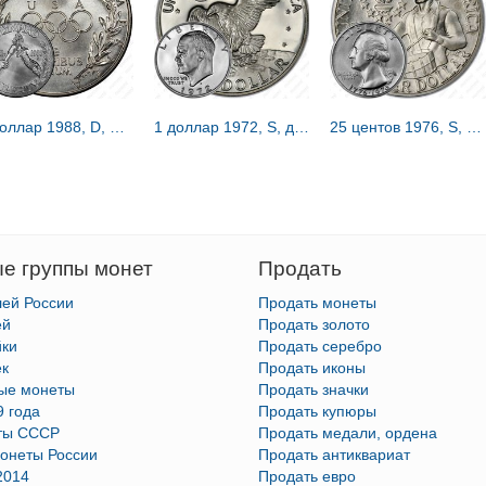
1 доллар 1988, D, Олимпиада в Сеуле [США]
1 доллар 1972, S, доллар Эйзенхауэра [США]
25 центов 1976, S, барабанщик [США]
е группы монет
Продать
лей России
Продать монеты
ей
Продать золото
йки
Продать серебро
ек
Продать иконы
тые монеты
Продать значки
9 года
Продать купюры
ты СССР
Продать медали, ордена
онеты России
Продать антиквариат
2014
Продать евро