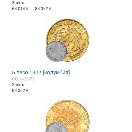
Золото
63 014
₽
—
83 352
₽
5 песо 1922 [Колумбия]
COIN-29759
Золото
83 352
₽