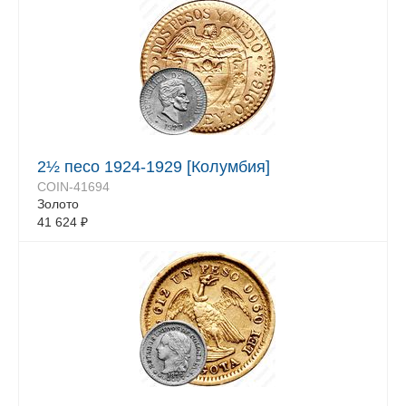
2½ песо 1924-1929 [Колумбия]
COIN-41694
Золото
41 624
₽