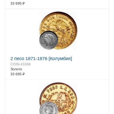
33 695
₽
2 песо 1871-1876 [Колумбия]
COIN-41696
Золото
33 695
₽