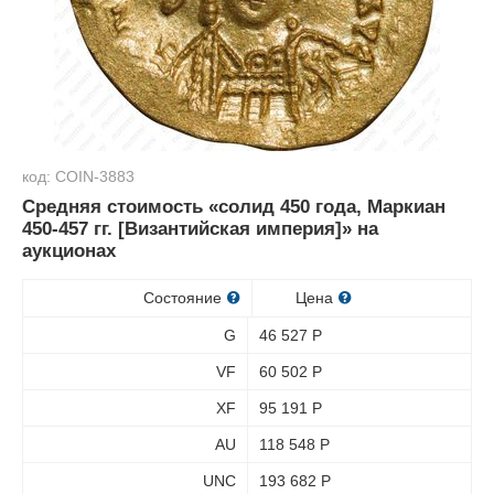
код: COIN-3883
Средняя стоимость «солид 450 года, Маркиан
450-457 гг. [Византийская империя]» на
аукционах
Состояние
Цена
G
46 527
Р
VF
60 502
Р
XF
95 191
Р
AU
118 548
Р
UNC
193 682
Р