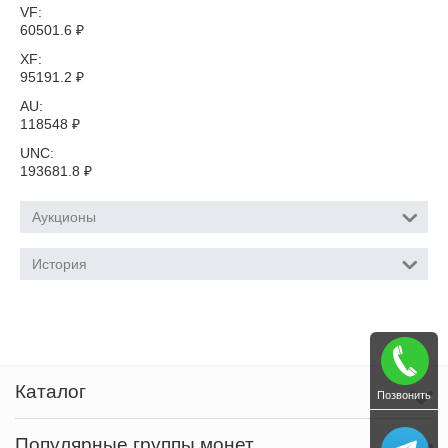
VF:
60501.6
₽
XF:
95191.2
₽
AU:
118548
₽
UNC:
193681.8
₽
Аукционы
История
Каталог
Позвонить
Популярные группы монет