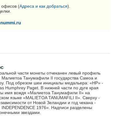
 офисов (
Адреса и как добраться
).
делки.
nummi.ru
рс
ральной части монеты отчеканен левый профиль
 Малиетоа Танумафили II государства Самоа и
у. Под обрезом шеи инициалы медальера: «HP» -
s Humphrey Paget. В нижней части по дуге края
ы имя вождя «Малиетоа Танумафили II» на
ском языке «MALIETOA TANUMAFILI II». Сверху -
езависимости от Новой Зеландии и год чекана -
2 INDEPENDENCE 1976». Надписи разделены
онечными звездами.