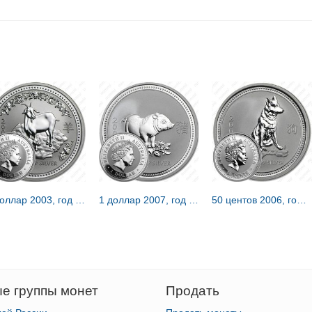
1 доллар 2003, год козы [Австралия]
1 доллар 2007, год свиньи [Австралия]
50 центов 2006, год собаки [Австралия]
е группы монет
Продать