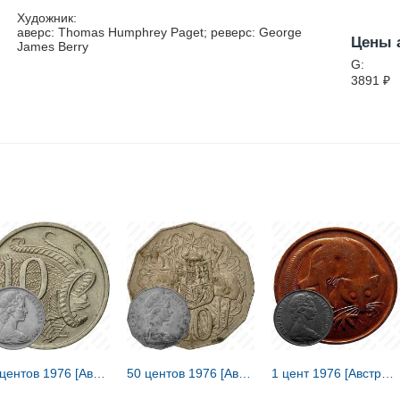
Художник:
аверс: Thomas Humphrey Paget; реверс: George
Цены 
James Berry
G:
3891
₽
10 центов 1976 [Австралия]
50 центов 1976 [Австралия]
1 цент 1976 [Австралия]