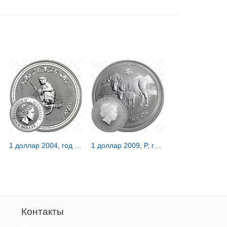
1 доллар 2004, год обезьяны [Австралия]
1 доллар 2009, P, год быка [Австралия]
Контакты