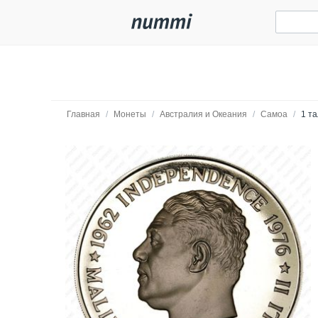
Главная
/
Монеты
/
Австралия и Океания
/
Самоа
/
1 та