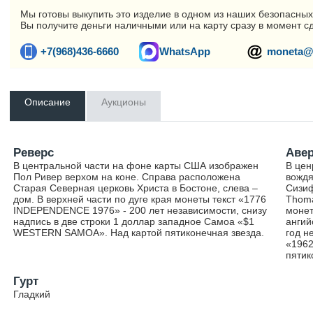
Мы готовы выкупить это изделие в одном из наших безопасных
Вы получите деньги наличными или на карту сразу в момент с
+7(968)436-6660
WhatsApp
moneta@
Описание
Аукционы
Реверс
Аве
В центральной части на фоне карты США изображен
В цен
Пол Ривер верхом на коне. Справа расположена
вождя
Старая Северная церковь Христа в Бостоне, слева –
Сизиф
дом. В верхней части по дуге края монеты текст «1776
Thoma
INDEPENDENCE 1976» - 200 лет независимости, снизу
монет
надпись в две строки 1 доллар западное Самоа «$1
ангий
WESTERN SAMOA». Над картой пятиконечная звезда.
год н
«196
пятик
Гурт
Гладкий