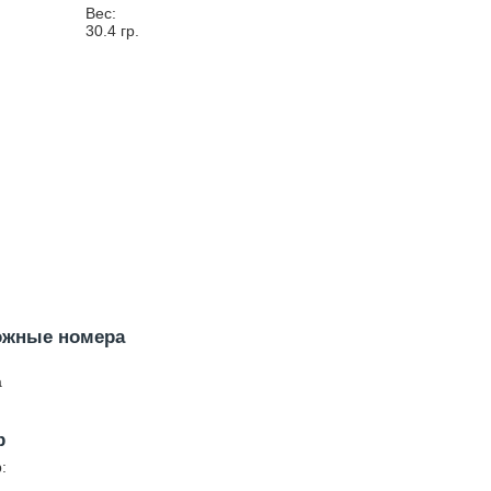
Вес:
30.4
гр.
ожные номера
a
р
: