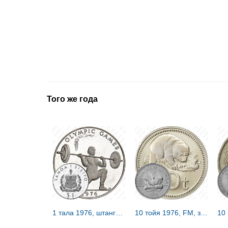
Того же года
1 тала 1976, штангист [Самоа] Proof
10 тойя 1976, FM, знак монетного двора "FM" — The Franklin Mint, США [Папуа - Новая Гвинея]