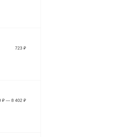
723
₽
0
₽
—
8 402
₽