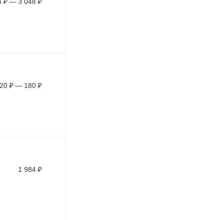
4
₽
—
3 048
₽
20
₽
—
180
₽
1 984
₽