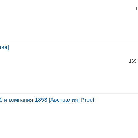
1
лия]
169
б и компания 1853 [Австралия] Proof