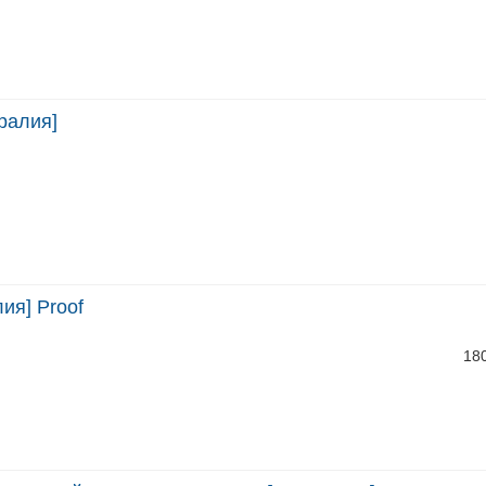
ралия]
ия] Proof
18