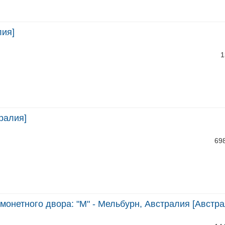
лия]
1
ралия]
69
 монетного двора: "M" - Мельбурн, Австралия [Австра