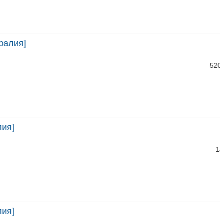
ралия]
52
лия]
1
лия]