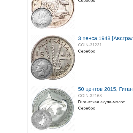
Серебро
3 пенса 1948 [Австра
COIN-31231
Серебро
50 центов 2015, Гига
COIN-32168
Гигантская акула-молот
Серебро