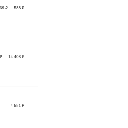
69
₽
—
588
₽
₽
—
14 408
₽
4 581
₽