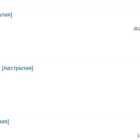
алия]
36
а [Австралия]
лия]
1