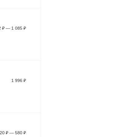
2
₽
—
1 085
₽
1 996
₽
20
₽
—
580
₽