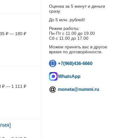
Оценка за 5 минут и деньги
сразу.
До 5 млн. рублей!
Режим работы:
Пн-Пт c 11.00 до 19.00
35
₽
—
180
₽
Сб с 11.00 до 17.00
Можем принять вас в другое
время по договорённости.
+7(968)436-6660
WhatsApp
8
₽
—
1 111
₽
moneta@nummi.ru
лия]