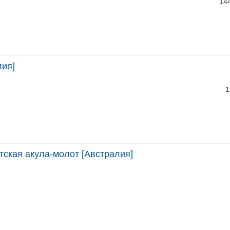
14
лия]
1
нтская акула-молот [Австралия]