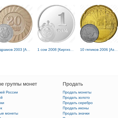
20 драмов 2003 [Армения]
1 сом 2008 [Киргизия]
10 гяпиков 2006 [Азербайджан]
е группы монет
Продать
лей России
Продать монеты
ей
Продать золото
йки
Продать серебро
ек
Продать иконы
тые монеты
Продать значки