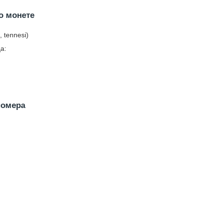
о монете
, tennesi)
а:
номера