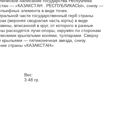
лическое написание государства Республика
хстан — «КАЗАКСТАН . РЕСПУБЛИКАСЫ», снизу —
ельефных элемента в виде точек.
тральной части государственный герб страны:
ак (верхняя сводчатая часть юрты) в виде
овины, вписанной в круг, от которого в разные
ны расходятся лучи-опоры, окружён по сторонам
ескими крылатыми конями, тулларами. Сверху
 крыльями — пятиконечная звезда, снизу
ние страны «КАЗАКСТАН».
Вес:
3.48
гр.