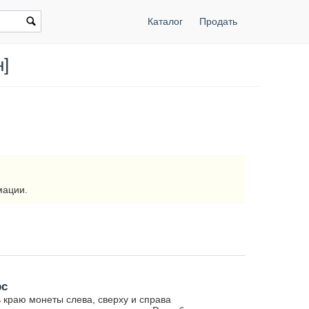
Каталог
Продать
]
мации.
рс
 краю монеты слева, сверху и справа