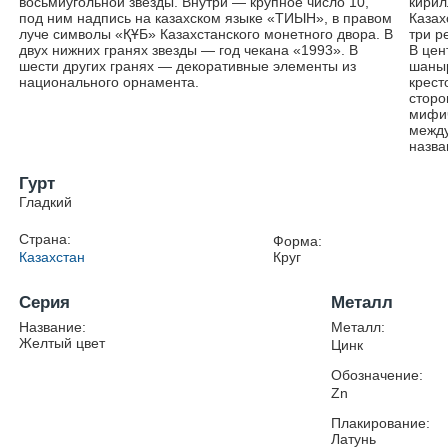
восьмиугольной звезды. Внутри — крупное число 10,
кирил
под ним надпись на казахском языке «ТИЫН», в правом
Каза
луче символы «ҚҰБ» Казахстанского монетного двора. В
три р
двух нижних гранях звезды — год чекана «1993». В
В цен
шести других гранях — декоративные элементы из
шаныр
национального орнамента.
крест
сторо
мифич
между
назва
Гурт
Гладкий
Страна:
Форма:
Казахстан
Круг
Серия
Металл
Название:
Металл:
Желтый цвет
Цинк
Обозначение:
Zn
Плакирование:
Латунь