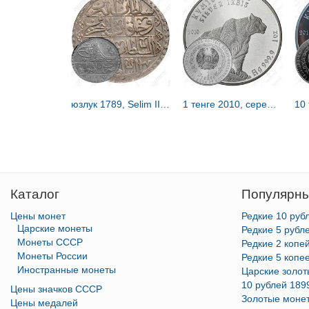
юзлук 1789, Selim III (Селим III) [Османская империя]
1 тенге 2010, серебряный барс (ирбис) [Казахстан]
Каталог
Популярны
Цены монет
Редкие 10 руб
Царские монеты
Редкие 5 рубл
Монеты СССР
Редкие 2 копе
Монеты России
Редкие 5 копе
Иностранные монеты
Царские золо
10 рублей 189
Цены значков СССР
Золотые моне
Цены медалей