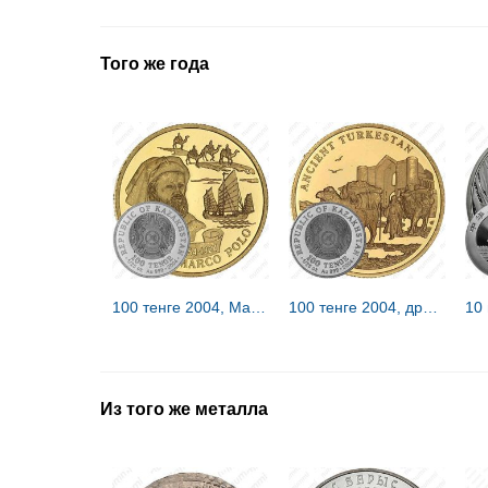
Того же года
100 тенге 2004, Марко Поло [Казахстан] Proof
100 тенге 2004, древний Туркестан [Казахстан] Proof
Из того же металла