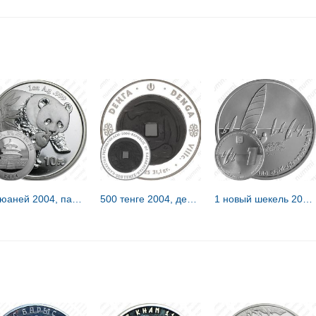
10 юаней 2004, панда [Китай]
500 тенге 2004, деньга [Казахстан] Proof
1 новый шекель 2004, виндсёрфинг [Израиль] Proof