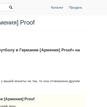
Каталог
Продать
мения] Proof
утболу в Германии [Армения] Proof» на
 у вашей монеты не так, то она отчеканена другим
и [Армения] Proof
шний день.