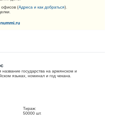
 офисов (
Адреса и как добраться
).
делки.
nummi.ru
рс
и название государства на армянском и
йском языках, номинал и год чекана.
Тираж:
50000
шт.