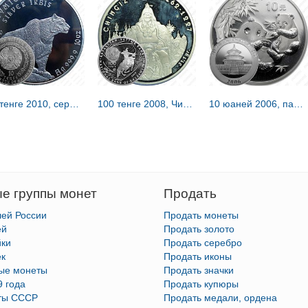
10 тенге 2010, серебряный барс (ирбис) [Казахстан]
100 тенге 2008, Чингисхан [Казахстан] Proof
10 юаней 2006, панда [Китай]
е группы монет
Продать
лей России
Продать монеты
ей
Продать золото
йки
Продать серебро
ек
Продать иконы
тые монеты
Продать значки
9 года
Продать купюры
ты СССР
Продать медали, ордена