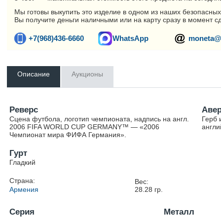
Мы готовы выкупить это изделие в одном из наших безопасных
Вы получите деньги наличными или на карту сразу в момент с
+7(968)436-6660
WhatsApp
moneta@
Описание
Аукционы
Реверс
Аве
Сцена футбола, логотип чемпионата, надпись на англ.
Герб 
2006 FIFA WORLD CUP GERMANY™ — «2006
англи
Чемпионат мира ФИФА Германия».
Гурт
Гладкий
Страна:
Вес:
Армения
28.28
гр.
Серия
Металл