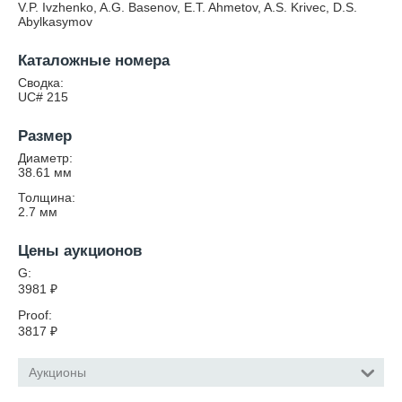
V.P. Ivzhenko, A.G. Basenov, E.T. Ahmetov, A.S. Krivec, D.S.
Abylkasymov
Каталожные номера
Сводка:
UC# 215
Размер
Диаметр:
38.61
мм
Толщина:
2.7
мм
Цены аукционов
G:
3981
₽
Proof:
3817
₽
Аукционы