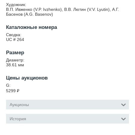
Художник:
В.П. Ивженко (V.P. Ivzhenko), В.В. Лютин (V.V. Lyutin), А.Г.
Басенов (A.G. Basenov)
Каталожные номера
Сводка:
UC # 264
Размер
Диаметр:
38.61
мм
Цены аукционов
G:
5299
₽
Аукционы
История