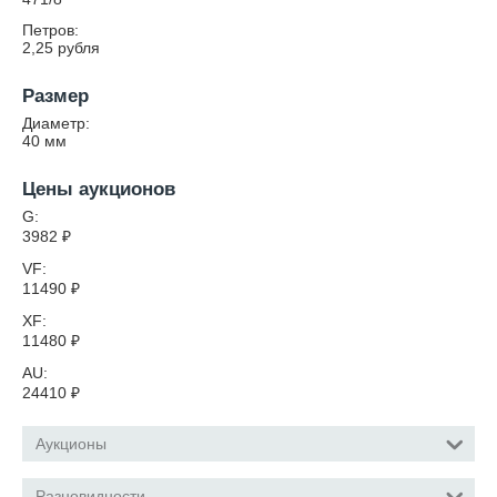
Петров:
2,25 рубля
Размер
Диаметр:
40
мм
Цены аукционов
G:
3982
₽
VF:
11490
₽
XF:
11480
₽
AU:
24410
₽
Аукционы
Разновидности