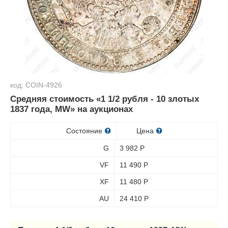
код: COIN-4926
Средняя стоимость «1 1/2 рубля - 10 злотых
1837 года, MW» на аукционах
Состояние
Цена
G
3 982
Р
VF
11 490
Р
XF
11 480
Р
AU
24 410
Р