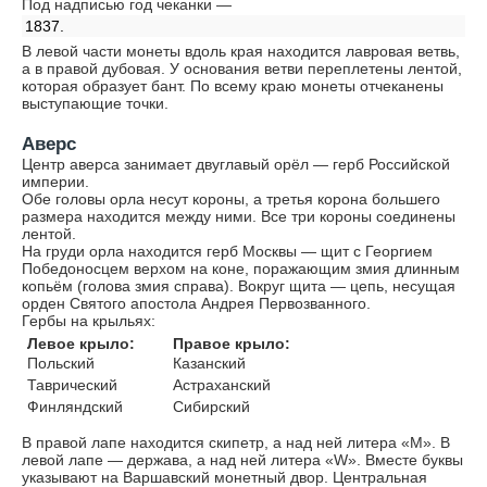
Под надписью год чеканки —
1837.
В левой части монеты вдоль края находится лавровая ветвь,
а в правой дубовая. У основания ветви переплетены лентой,
которая образует бант. По всему краю монеты отчеканены
выступающие точки.
Аверс
Центр аверса занимает двуглавый орёл — герб Российской
империи.
Обе головы орла несут короны, а третья корона большего
размера находится между ними. Все три короны соединены
лентой.
На груди орла находится герб Москвы — щит с Георгием
Победоносцем верхом на коне, поражающим змия длинным
копьём (голова змия справа). Вокруг щита — цепь, несущая
орден Святого апостола Андрея Первозванного.
Гербы на крыльях:
Левое крыло:
Правое крыло:
Польский
Казанский
Таврический
Астраханский
Финляндский
Сибирский
В правой лапе находится скипетр, а над ней литера «М». В
левой лапе — держава, а над ней литера «W». Вместе буквы
указывают на Варшавский монетный двор. Центральная