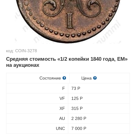
код: COIN-3278
Средняя стоимость «1/2 копейки 1840 года, ЕМ»
на аукционах
Состояние
Цена
F
73
Р
VF
125
Р
XF
315
Р
AU
2 280
Р
UNC
7 000
Р