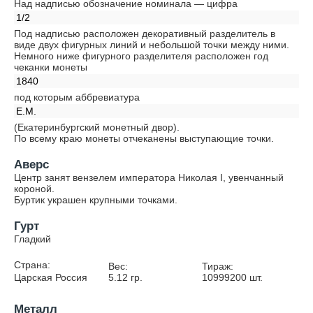
Над надписью обозначение номинала — цифра
1/2
Под надписью расположен декоративный разделитель в
виде двух фигурных линий и небольшой точки между ними.
Немного ниже фигурного разделителя расположен год
чеканки монеты
1840
под которым аббревиатура
Е.М.
(Екатеринбургский монетный двор).
По всему краю монеты отчеканены выступающие точки.
Аверс
Центр занят вензелем императора Николая I, увенчанный
короной.
Буртик украшен крупными точками.
Гурт
Гладкий
Страна:
Вес:
Тираж:
Царская Россия
5.12
гр.
10999200
шт.
Металл