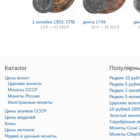
1 копейка 1903, СПБ
денга 1749
де
12
₽
—
63 249
₽
36
₽
—
16 262
₽
Каталог
Популярны
Цены монет
Редкие 10 руб
Царские монеты
Редкие 5 рубл
Монеты СССР
Редкие 2 копе
Монеты России
Редкие 5 копе
Иностранные монеты
Царские золо
10 рублей 189
Цены значков СССР
Золотые моне
Цены медалей
Серебряные м
Боны
Монеты Сочи 
Цены жетонов
Монеты Сберб
Редкие и ценные монеты