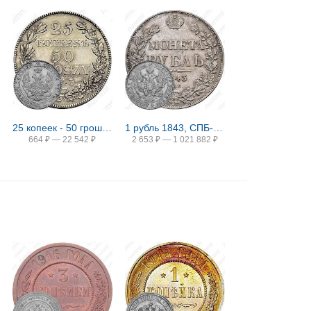
25 копеек - 50 грошей 1843, MW
1 рубль 1843, СПБ-АЧ, орден Св. Андрея Первозванного меньше, в хвосте 9 перьев, реверс: венок 8 звеньев, гурт гладкий
664
₽
—
22 542
₽
2 653
₽
—
1 021 882
₽