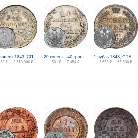
20 копеек 1843, СПБ-АЧ
20 копеек - 40 грошей 1843, MW
1 рубль 1843, СПБ-АЧ, орёл 1838, реверс: венок 8 звеньев
530
₽
—
2 510 000
₽
531
₽
—
7 454
₽
2 653
₽
—
66 630
₽