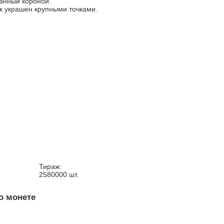
анный короной.
к украшен крупными точками.
Тираж:
2580000
шт.
о монете