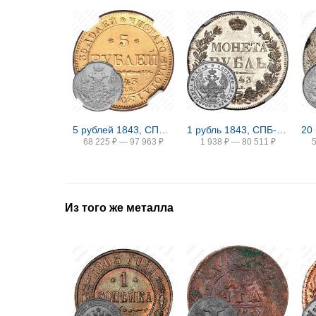
5 рублей 1843, СПБ-АЧ
1 рубль 1843, СПБ-АЧ, орден Св. Андрея Первозванного меньше, в хвосте 9 перьев, реверс: венок 8 звеньев
68 225
₽
—
97 963
₽
1 938
₽
—
80 511
₽
Из того же металла