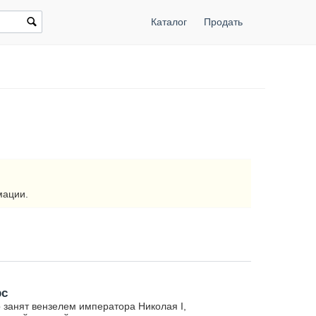
Каталог
Продать
мации.
рс
 занят вензелем императора Николая I,