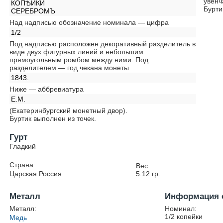
увенч
КОПѢЙКИ
Бурти
СЕРЕБРОМЪ
Над надписью обозначение номинала — цифра
1/2
Под надписью расположен декоративный разделитель в
виде двух фигурных линий и небольшим
прямоугольным ромбом между ними. Под
разделителем — год чекана монеты
1843.
Ниже — аббревиатура
Е.М.
(Екатеринбургский монетный двор).
Буртик выполнен из точек.
Гурт
Гладкий
Страна:
Вес:
Царская Россия
5.12
гр.
Металл
Информация 
Металл:
Номинал:
1/2 копейки
Медь