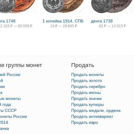
нга 1748
1 копейка 1914, СПБ
денга 1738
52 163
₽
—
60 000
₽
14
₽
—
29 845
₽
62
₽
—
13 815
₽
е группы монет
Продать
лей России
Продать монеты
ей
Продать золото
йки
Продать серебро
ек
Продать иконы
тые монеты
Продать значки
9 года
Продать купюры
ты СССР
Продать медали, ордена
онеты России
Продать антиквариат
2014
Продать евро
анка