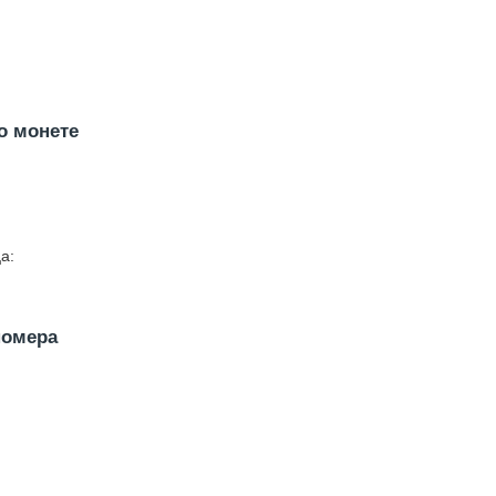
о монете
а:
номера