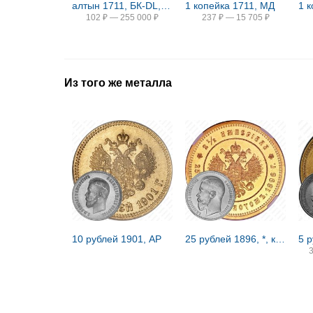
алтын 1711, БК-DL, "АЛТЫ/НЪ. Б.К."
1 копейка 1711, МД
1 
102
₽
—
255 000
₽
237
₽
—
15 705
₽
Из того же металла
10 рублей 1901, АР
25 рублей 1896, *, коронация Николая II
5 