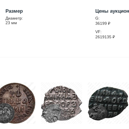
Размер
Цены аукцио
Диаметр:
G:
23
мм
36199
₽
VF:
2619135
₽