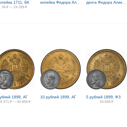
копейка 1711, БК
копейка Федора Алексеевича 1676-1782, о/М [Москва]
денга Федора Алексеевича 1676-1782, всадник вправо
34
₽
—
24 269
₽
рублей 1898, АГ
10 рублей 1899, АГ
5 рублей 1899, ФЗ
38 371
₽
—
44 858
₽
44 858
₽