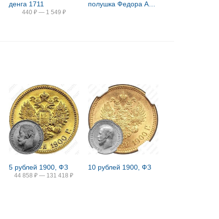
денга 1711
полушка Федора Алексеевича 1676-1782, птица вправо
440
₽
—
1 549
₽
5 рублей 1900, ФЗ
10 рублей 1900, ФЗ
44 858
₽
—
131 418
₽