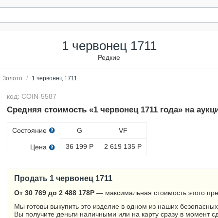
1 червонец 1711
Редкие
Золото
/
1 червонец 1711
код: COIN-5587
Средняя стоимость «1 червонец 1711 года» на аукц
Состояние
G
VF
36 199
Р
2 619 135
Р
Цена
Продать 1 червонец 1711
От 30 769 до 2 488 178
Р
— максимальная стоимость этого пре
Мы готовы выкупить это изделие в одном из наших безопасных
Вы получите деньги наличными или на карту сразу в момент с