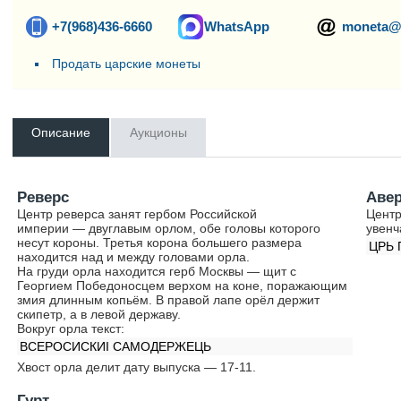
+7(968)436-6660
WhatsApp
moneta@
Продать царские монеты
Описание
Аукционы
Реверс
Аве
Центр реверса занят гербом Российской
Центр
империи — двуглавым орлом, обе головы которого
увенч
несут короны. Третья корона большего размера
ЦРЬ 
находится над и между головами орла.
На груди орла находится герб Москвы — щит с
Георгием Победоносцем верхом на коне, поражающим
змия длинным копьём. В правой лапе орёл держит
скипетр, а в левой державу.
Вокруг орла текст:
ВСЕРОСИСКИI САМОДЕРЖЕЦЬ
Хвост орла делит дату выпуска — 17-11.
Гурт