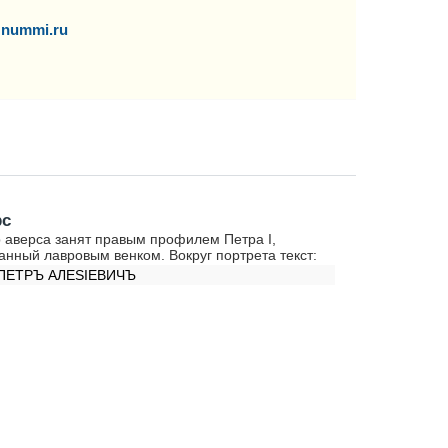
nummi.ru
рс
 аверса занят правым профилем Петра I,
анный лавровым венком. Вокруг портрета текст:
ПЕТРЪ АЛЕSIЕВИЧЪ