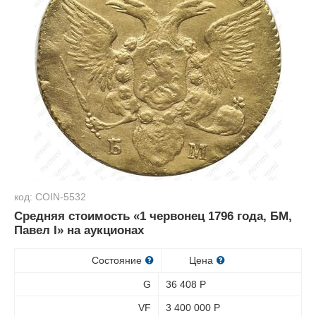
код: COIN-5532
Средняя стоимость «1 червонец 1796 года, БМ,
Павел I» на аукционах
Состояние
Цена
G
36 408
Р
VF
3 400 000
Р