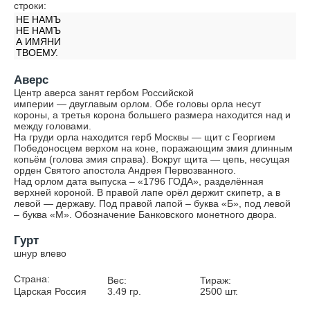
строки:
НЕ НАМЪ
НЕ НАМЪ
А ИМЯНИ
ТВОЕМУ.
Аверс
Центр аверса занят гербом Российской
империи — двуглавым орлом. Обе головы орла несут
короны, а третья корона большего размера находится над и
между головами.
На груди орла находится герб Москвы — щит с Георгием
Победоносцем верхом на коне, поражающим змия длинным
копьём (голова змия справа). Вокруг щита — цепь, несущая
орден Святого апостола Андрея Первозванного.
Над орлом дата выпуска – «1796 ГОДА», разделённая
верхней короной. В правой лапе орёл держит скипетр, а в
левой — державу. Под правой лапой – буква «Б», под левой
– буква «М». Обозначение Банковского монетного двора.
Гурт
шнур влево
Страна:
Вес:
Тираж:
Царская Россия
3.49
гр.
2500
шт.