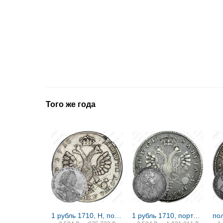
Того же года
1 рубль 1710, Н, портрет работы Г. Гаупта, венок с лентами
1 рубль 1710, портрет работы С. Гуэна, без знака гравёра, с орденской лентой