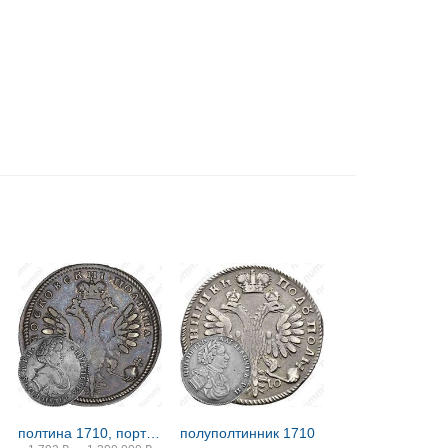
полтина 1710, портрет образца 1707 года, без обозначения года
полуполтинник 1710