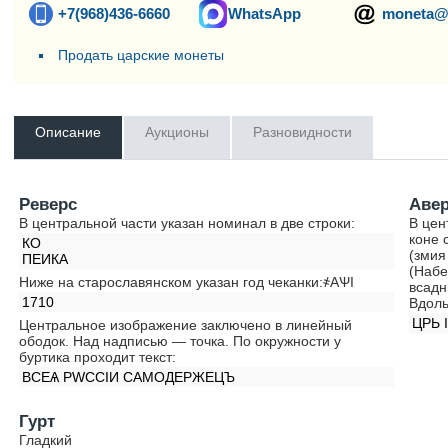
+7(968)436-6660
WhatsApp
moneta@
Продать царские монеты
Описание
Аукционы
Разновидности
Реверс
Аве
В центральной части указан номинал в две строки:
В цен
коне 
КО
(змия
ПЕИКА
(Набе
Ниже на старославянском указан год чеканки:҂АѰI
всадн
1710
Вдоль
ЦРЬ 
Центральное изображение заключено в линейный
ободок. Над надписью — точка. По окружности у
буртика проходит текст:
ВСЕѦ РWССIИ САМОДЕРЖЕЦЪ
Гурт
Гладкий