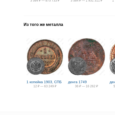
3 584
₽
—
875 733
₽
3 584
₽
—
1 931 311
₽
1
Из того же металла
1 копейка 1903, СПБ
денга 1749
де
12
₽
—
63 249
₽
36
₽
—
16 262
₽