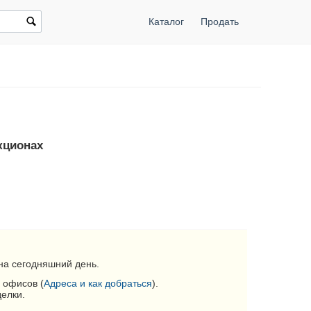
Каталог
Продать
укционах
на сегодняшний день.
 офисов (
Адреса и как добраться
).
делки.