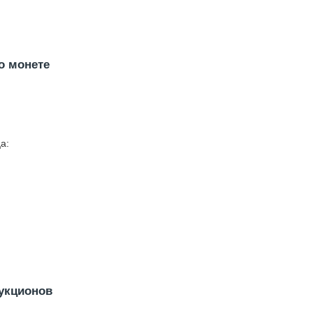
о монете
а:
укционов