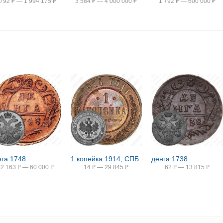
 792
₽
—
1 994 175
₽
3 584
₽
—
4 000 000
₽
1 792
₽
—
600 000
₽
нга 1748
1 копейка 1914, СПБ
денга 1738
52 163
₽
—
60 000
₽
14
₽
—
29 845
₽
62
₽
—
13 815
₽