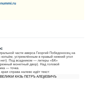
nummi.ru
рс
тральной части аверса Георгий Победоносец на
с копьём, устремлённым в правый нижний угол
 нет). Под всадником — литеры «БК»
режный монетный двор). Над головой
ика — точка.
 края справа налево идёт текст:
IВЕЛИКIИ КНЗЬ ПЕТРЪ АЛЕѯIЕВИЧЪ