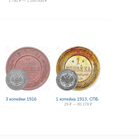
1 792
₽
—
1 200 000
₽
3 копейки 1916
1 копейка 1913, СПБ
29
₽
—
80 278
₽