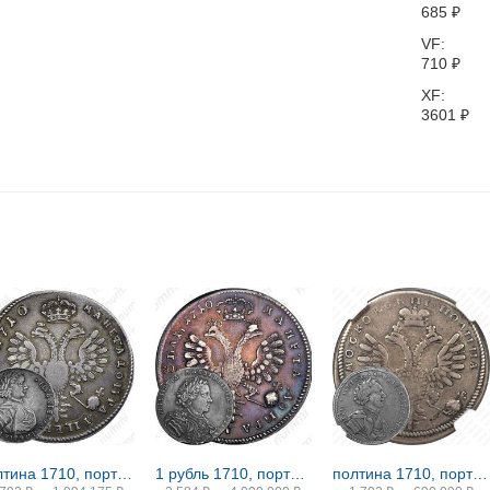
685
₽
VF:
710
₽
XF:
3601
₽
полтина 1710, портрет образца 1707 года, с обозначением года
1 рубль 1710, портрет работы Г. Гаупта, без знака гравёра, венок без лент
полтина 1710, портрет образца 1710 года, с орденской лентой на груди, без обозначения года