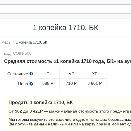
1 копейка 1710, БК
Медь
/
1 копейка 1710, БК
код: COIN-500
Средняя стоимость «1 копейка 1710 года, БК» на а
Состояние
F
VF
XF
685
Р
710
Р
3 601
Р
Цена
Продать 1 копейка 1710, БК
От 582 до 3 421
Р
— максимальная стоимость этого предмета 
Мы готовы выкупить это изделие в одном из наших безопасных
Вы получите деньги наличными или на карту сразу в момент с