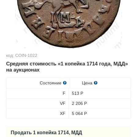
код: COIN-1022
Средняя стоимость «1 копейка 1714 года, МДД»
на аукционах
Состояние
Цена
F
513
Р
VF
2 206
Р
XF
5 064
Р
Продать 1 копейка 1714, МДД