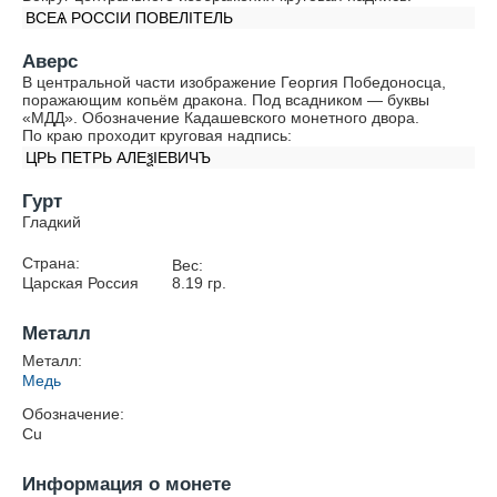
ВСЕѦ РОССIИ ПОВЕЛIТЕЛЬ
Аверс
В центральной части изображение Георгия Победоносца,
поражающим копьём дракона. Под всадником — буквы
«МДД». Обозначение Кадашевского монетного двора.
По краю проходит круговая надпись:
ЦРЬ ПЕТРЬ АЛЕѯIЕВИЧЪ
Гурт
Гладкий
Страна:
Вес:
Царская Россия
8.19
гр.
Металл
Металл:
Медь
Обозначение:
Cu
Информация о монете