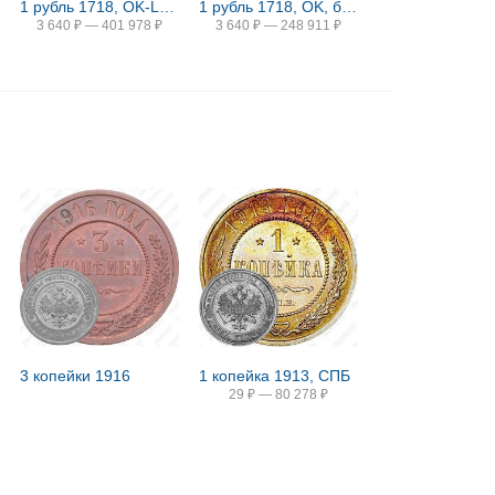
1 рубль 1718, OK-L, малая голова, арабески на груди
1 рубль 1718, OK, без знака минцмейстера, 2 ряд заклепок на груди, особый портрет
3 640
₽
—
401 978
₽
3 640
₽
—
248 911
₽
3 копейки 1916
1 копейка 1913, СПБ
29
₽
—
80 278
₽