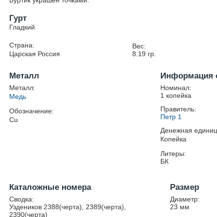
Буртик украшен точками.
Гурт
Гладкий
Страна:
Вес:
Царская Россия
8.19
гр.
Металл
Информация 
Металл:
Номинал:
1 копейка
Медь
Правитель:
Обозначение:
Петр 1
Cu
Денежная единиц
Копейка
Литеры:
БК
Каталожные номера
Размер
Сводка:
Диаметр:
Уздеников 2388(черта), 2389(черта),
23
мм
2390(черта)