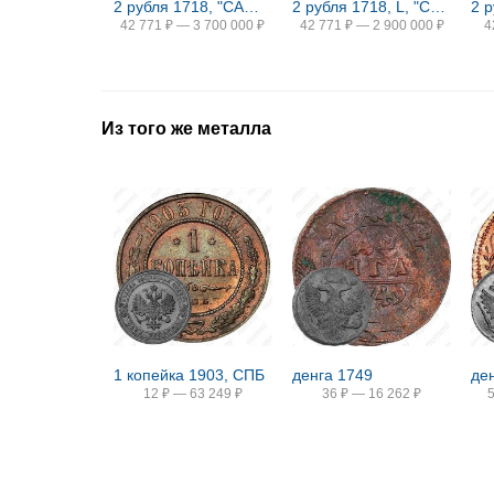
2 рубля 1718, "САМОД." / "М. НОВА...", без знака минцмейстера
2 рубля 1718, L, "САМОДЕРЖЕЦЬ"
42 771
₽
—
3 700 000
₽
42 771
₽
—
2 900 000
₽
4
Из того же металла
1 копейка 1903, СПБ
денга 1749
де
12
₽
—
63 249
₽
36
₽
—
16 262
₽