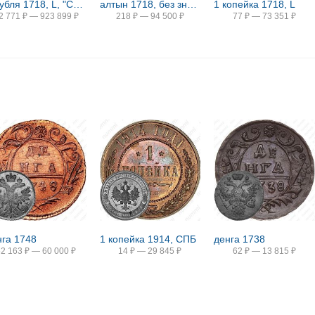
2 рубля 1718, L, "САМОД." / "М. НОВА..."
алтын 1718, без знака минцмейстера
1 копейка 1718, L
2 771
₽
—
923 899
₽
218
₽
—
94 500
₽
77
₽
—
73 351
₽
нга 1748
1 копейка 1914, СПБ
денга 1738
52 163
₽
—
60 000
₽
14
₽
—
29 845
₽
62
₽
—
13 815
₽