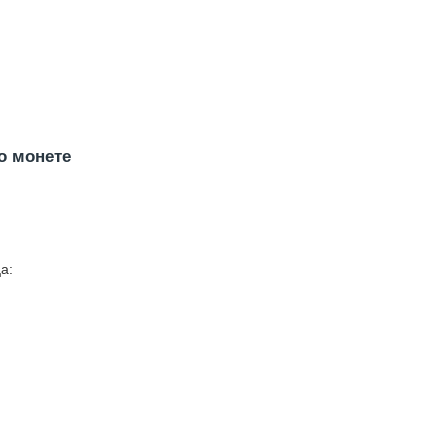
о монете
а: