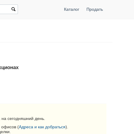
Каталог
Продать
укционах
 на сегодняшний день.
 офисов (
Адреса и как добраться
).
делки.