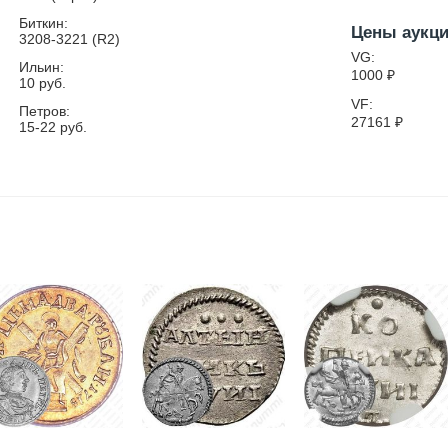
Биткин:
Цены аукц
3208-3221 (R2)
VG:
Ильин:
1000
₽
10 руб.
VF:
Петров:
27161
₽
15-22 руб.