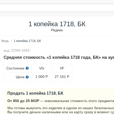
1 копейка 1718, БК
Редкие
Медь
/
1 копейка 1718, БК
код: COIN-1043
Средняя стоимость «1 копейка 1718 года, БК» на а
Состояние
VG
VF
1 000
Р
27 161
Р
Цена
Продать 1 копейка 1718, БК
От 850 до 25 803
Р
— максимальная стоимость этого предмета
Мы готовы выкупить это изделие в одном из наших безопасных
Вы получите деньги наличными или на карту сразу в момент с