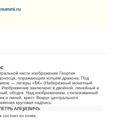
nummi.ru
рс
тральной части изображение Георгия
оносца, поражающим копьём дракона. Под
иком — литеры «БК» (Набережный монетный
. Изображение заключено в двойной, линейный и
ный, ободок. Над изображением, стилизованный
чек и линий, крест. Вокруг центрального
ажения круговая надпись:
ПЕТРЬ АЛЕѯIЕВИЧЪ
к состоит из точек.