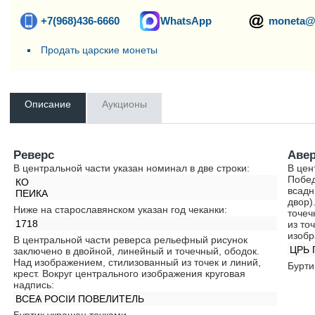
+7(968)436-6660
WhatsApp
moneta@
Продать царские монеты
Описание
Аукционы
Реверс
Аве
В центральной части указан номинал в две строки:
В цен
Побед
КО
всадн
ПЕИКА
двор)
Ниже на старославянском указан год чеканки:
точеч
1718
из то
изобр
В центральной части реверса рельефный рисунок
ЦРЬ 
заключено в двойной, линейный и точечный, ободок.
Над изображением, стилизованный из точек и линий,
Бурти
крест. Вокруг центрального изображения круговая
надпись:
ВСЕѦ РОСIИ ПОВЕЛИТЕЛЬ