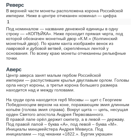
Реверс
В верхней части монеты расположена корона Российской
империи. Ниже в центре отчеканен номинал — цифра
1
Под номиналом — название денежной единицы в одну
строку — «КОПѢЙКА». Ниже проходит прямая черта, под
которой обозначен монетный двор «К.М.» (Колпинский
монетный двор). По краям канта изображён венок из
лавровой и дубовой ветвей, скреплённых лентой у
основания. По всему краю монеты отчеканены рельефные
точки.
Аверс
Центр аверса занят малым гербом Российской
империи — распустившим крылья двуглавым орлом. Головы
орла несут короны, а третья корона большего размера
находится над и между головами.
На груди орла находится герб Москвы — щит с Георгием
Победоносцем верхом на коне, поражающим змия длинным
копьём (голова змия справа). Вокруг щита — цепь, несущая
орден Святого апостола Андрея Первозванного.
В правой лапе орёл держит скипетр, а в левой — державу.
Под правой лапой – буква «А», под левой – буква «М».
Инициалы минцмейстера Андрея Мевиуса. Под
инициалами — год чеканки «1822.». Буртик украшен