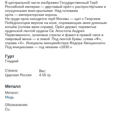
В центральной части изображен Государственный Герб
Российской империи — двуглавый орёл с распростёртыми и
опущенными вниз крыльями. Над головами
орла — императорская корона.
На груди орла находится герб Москвы — щит с Георгием
Победоносцем верхом на коне, поражающим змия длинным
копьём (голова змия справа). Орёл держит, перевитые
орденской лентой ордена Св. Апостола Андрея
Первозванного, громовые стрелы и факел в правой лапе и
лавровый венок — в левой. Под лентой буквы: слева «Ф»,
справа «Х». Инициалы минцмейстера Федора Хвощинского.
Под инициалами — год чеканки «1830.»
Гурт
Гладкий
Страна:
Вес:
Царская Россия
4.55
гр.
Металл
Металл:
Медь
Обозначение:
Cu