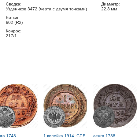
Сводка:
Диаметр:
Уздеников 3472 (черта с двумя точками)
22.8
мм
Биткин:
602 (R2)
Конрос:
217/1
нга 1748
1 копейка 1914, СПБ
денга 1738