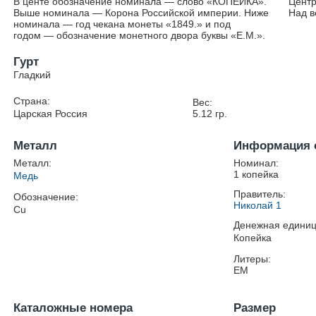
В центе обозначение номинала — слово «КОПЕЙКА».
Центр
Выше номинала — Корона Российской империи. Ниже
Над в
номинала — год чекана монеты «1849.» и под
годом — обозначение монетного двора буквы «Е.М.».
Гурт
Гладкий
Страна:
Вес:
Царская Россия
5.12
гр.
Металл
Информация 
Металл:
Номинал:
1 копейка
Медь
Правитель:
Обозначение:
Николай 1
Cu
Денежная единиц
Копейка
Литеры:
ЕМ
Каталожные номера
Размер