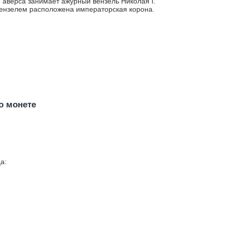
 аверса занимает ажурный вензель Николая I.
ензелем расположена императорская корона.
о монете
а: