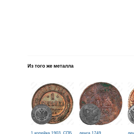
Из того же металла
1 копейка 1903, СПБ
денга 1749
де