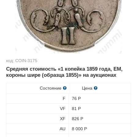
код: COIN-3175
Средняя стоимость «1 копейка 1859 года, ЕМ,
короны шире (образца 1855)» на аукционах
Состояние
Цена
F
76
Р
VF
81
Р
XF
826
Р
AU
8 000
Р