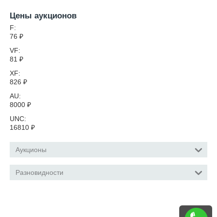
Цены аукционов
F:
76
₽
VF:
81
₽
XF:
826
₽
AU:
8000
₽
UNC:
16810
₽
Аукционы
Разновидности